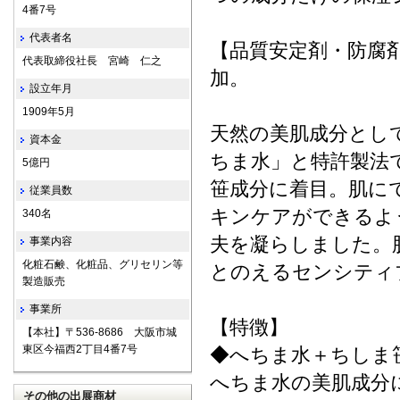
4番7号
代表者名
【品質安定剤・防腐
代表取締役社長 宮崎 仁之
加。
設立年月
1909年5月
天然の美肌成分とし
資本金
ちま水」と特許製法
5億円
笹成分に着目。肌に
従業員数
キンケアができるよ
340名
夫を凝らしました。
事業内容
化粧石鹸、化粧品、グリセリン等
とのえるセンシティ
製造販売
事業所
【特徴】
【本社】〒536-8686 大阪市城
東区今福西2丁目4番7号
◆へちま水＋ちしま
へちま水の美肌成分
その他の出展商材