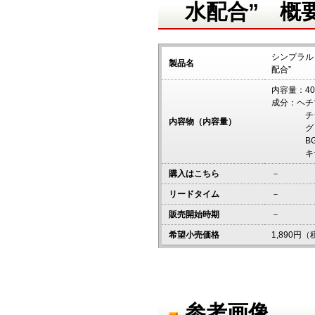
水配合” 概
シンプラル
製品名
配合”
内容量：40
成分：ヘチ
チシマザ
内容物（内容量）
グリセ
BG（
キサンタ
購入はこちら
－
リードタイム
－
販売開始時期
－
希望小売価格
1,890円
参考画像