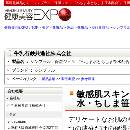
基礎化粧品なら「シンプラル 保湿ジェル ”へちま水とちしま笹水配合”」:牛
健康美容EXPO：TOP
>
美容・化粧品
>
製品
>
化粧品
>
基礎化粧品
>
シンプラル
牛乳石鹸共進社株式会社
製品名 ：
シンプラル 保湿ジェル ”へちま水とちしま笹水配合
ブランド ：
シンプラル
ページ内リンク ：
製品詳細
>>
製品概要
>>
参考画像
会社概要
敏感肌スキン
会社名
水・ちしま笹
牛乳石鹸共進社株式会社
住所
デリケートなお肌の
〒536-8686
つの成分だけの保湿
大阪府大阪市城東区今福西2丁目