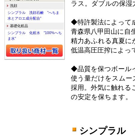
ラス。ダブルの保湿
洗顔
シンプラル 洗顔石鹸 ”へちま
水とアロエ成分配合”
◆特許製法によって
基礎化粧品
青森県八甲田山に自
シンプラル 化粧水 ”100%へち
ま水”
精力あふれる真夏に
低温高圧圧搾によっ
◆品質を保つボール
使う量だけをスムー
採用。外気に触れる
の安定を保ちます。
シンプラル 