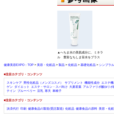
▲へちま水の美肌成分に、ミネラ
ル 豊富なちしま笹水をプラス
健康美容EXPO：TOP
>
美容・化粧品
>
製品
>
化粧品
>
基礎化粧品
>
シンプラル
■注目カテゴリ・コンテンツ
スキンケア
男性化粧品（メンズコスメ）
サプリメント
機能性成分
エステ機
ゲン
ダイエット
エステ・サロン・スパ向け
大麦若葉
アルファリポ酸(αリポ
テイン
ブルーベリー
豆乳
寒天
車椅子
■注目カテゴリ・コンテンツ
決済代行
印刷
健康食品の製造(受託製造)
化粧品
健康食品の原料
美容・化粧