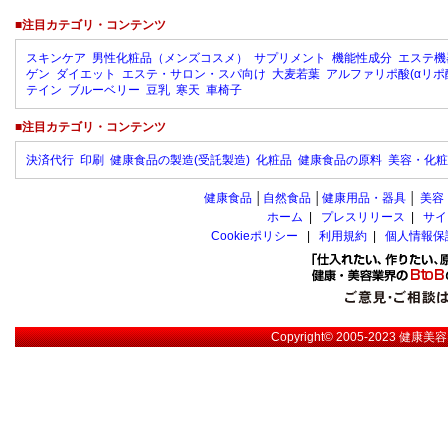
■注目カテゴリ・コンテンツ
スキンケア
男性化粧品（メンズコスメ）
サプリメント
機能性成分
エステ機
ゲン
ダイエット
エステ・サロン・スパ向け
大麦若葉
アルファリポ酸(αリポ
テイン
ブルーベリー
豆乳
寒天
車椅子
■注目カテゴリ・コンテンツ
決済代行
印刷
健康食品の製造(受託製造)
化粧品
健康食品の原料
美容・化粧
健康食品
│
自然食品
│
健康用品・器具
│
美容
ホーム
|
プレスリリース
|
サイ
Cookieポリシー
|
利用規約
|
個人情報保
Copyright© 2005-2023
健康美容