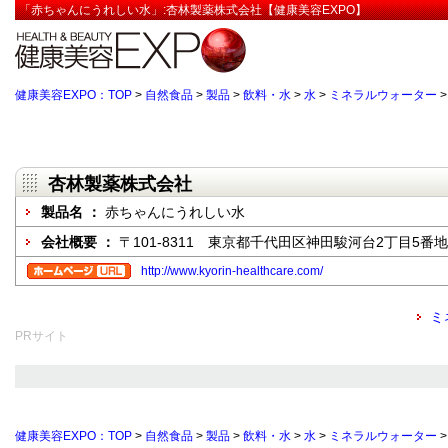
「赤ちゃんにうれしい水」:杏林製薬株式会社【健康美容EXPO】
健康美容EXPO：TOP
>
自然食品
>
製品
>
飲料・水
>
水
>
ミネラルウォーター
杏林製薬株式会社
製品名 ：
赤ちゃんにうれしい水
会社概要 ：
〒101-8311 東京都千代田区神田駿河台2丁目5番地
http://www.kyorin-healthcare.com/
ミ
PRサイト
健康美容EXPO：TOP
>
自然食品
>
製品
>
飲料・水
>
水
>
ミネラルウォーター