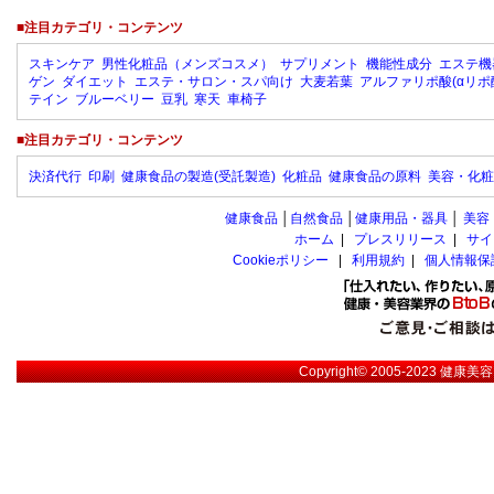
■注目カテゴリ・コンテンツ
スキンケア
男性化粧品（メンズコスメ）
サプリメント
機能性成分
エステ機
ゲン
ダイエット
エステ・サロン・スパ向け
大麦若葉
アルファリポ酸(αリポ
テイン
ブルーベリー
豆乳
寒天
車椅子
■注目カテゴリ・コンテンツ
決済代行
印刷
健康食品の製造(受託製造)
化粧品
健康食品の原料
美容・化粧
健康食品
│
自然食品
│
健康用品・器具
│
美容
ホーム
|
プレスリリース
|
サイ
Cookieポリシー
|
利用規約
|
個人情報保
Copyright© 2005-2023
健康美容