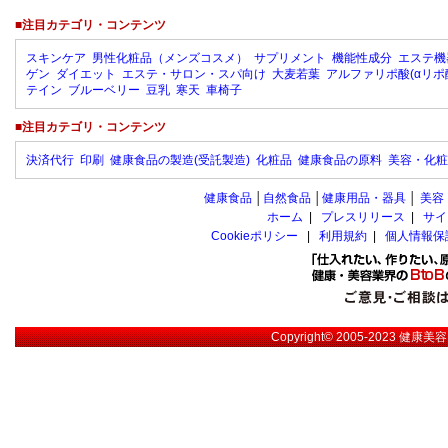
■注目カテゴリ・コンテンツ
スキンケア
男性化粧品（メンズコスメ）
サプリメント
機能性成分
エステ機
ゲン
ダイエット
エステ・サロン・スパ向け
大麦若葉
アルファリポ酸(αリポ
テイン
ブルーベリー
豆乳
寒天
車椅子
■注目カテゴリ・コンテンツ
決済代行
印刷
健康食品の製造(受託製造)
化粧品
健康食品の原料
美容・化粧
健康食品
│
自然食品
│
健康用品・器具
│
美容
ホーム
|
プレスリリース
|
サイ
Cookieポリシー
|
利用規約
|
個人情報保
Copyright© 2005-2023
健康美容