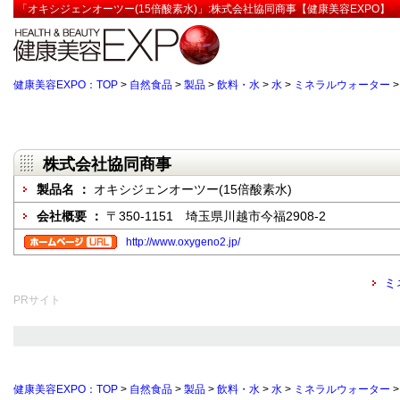
「オキシジェンオーツー(15倍酸素水)」:株式会社協同商事【健康美容EXPO】
健康美容EXPO：TOP
>
自然食品
>
製品
>
飲料・水
>
水
>
ミネラルウォーター
株式会社協同商事
製品名 ：
オキシジェンオーツー(15倍酸素水)
会社概要 ：
〒350-1151 埼玉県川越市今福2908-2
http://www.oxygeno2.jp/
ミ
PRサイト
健康美容EXPO：TOP
>
自然食品
>
製品
>
飲料・水
>
水
>
ミネラルウォーター