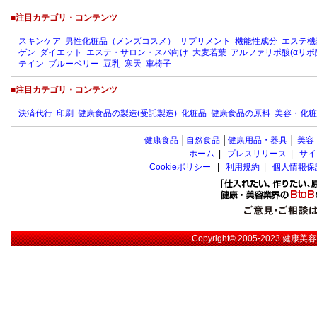
■注目カテゴリ・コンテンツ
スキンケア
男性化粧品（メンズコスメ）
サプリメント
機能性成分
エステ機
ゲン
ダイエット
エステ・サロン・スパ向け
大麦若葉
アルファリポ酸(αリポ
テイン
ブルーベリー
豆乳
寒天
車椅子
■注目カテゴリ・コンテンツ
決済代行
印刷
健康食品の製造(受託製造)
化粧品
健康食品の原料
美容・化粧
健康食品
│
自然食品
│
健康用品・器具
│
美容
ホーム
|
プレスリリース
|
サイ
Cookieポリシー
|
利用規約
|
個人情報保
Copyright© 2005-2023
健康美容