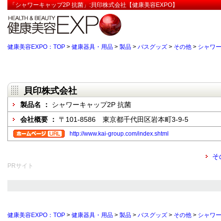
「シャワーキャップ2P 抗菌」:貝印株式会社【健康美容EXPO】
健康美容EXPO：TOP
>
健康器具・用品
>
製品
>
バスグッズ
>
その他
>
シャワー
貝印株式会社
製品名 ：
シャワーキャップ2P 抗菌
会社概要 ：
〒101-8586 東京都千代田区岩本町3-9-5
http://www.kai-group.com/index.shtml
そ
PRサイト
健康美容EXPO：TOP
>
健康器具・用品
>
製品
>
バスグッズ
>
その他
>
シャワー