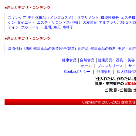
■注目カテゴリ・コンテンツ
スキンケア
男性化粧品（メンズコスメ）
サプリメント
機能性成分
エステ機
ゲン
ダイエット
エステ・サロン・スパ向け
大麦若葉
アルファリポ酸(αリポ
テイン
ブルーベリー
豆乳
寒天
車椅子
■注目カテゴリ・コンテンツ
決済代行
印刷
健康食品の製造(受託製造)
化粧品
健康食品の原料
美容・化粧
健康食品
│
自然食品
│
健康用品・器具
│
美容
ホーム
|
プレスリリース
|
サイ
Cookieポリシー
|
利用規約
|
個人情報保
Copyright© 2005-2023
健康美容