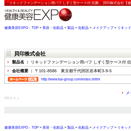
「リキッドファンデーション用パフ しずく型ケース付 抗菌」:貝印株式会社【健
健康美容EXPO：TOP
>
美容・化粧品
>
製品
>
化粧品
>
メイクアップ
>
リキッド
貝印株式会社
製品名 ：
リキッドファンデーション用パフ しずく型ケース付 
会社概要 ：
〒101-8586 東京都千代田区岩本町3-9-5
http://www.kai-group.com/index.shtml
メ
PRサイト
健康美容EXPO：TOP
>
美容・化粧品
>
製品
>
化粧品
>
メイクアップ
>
リキッド