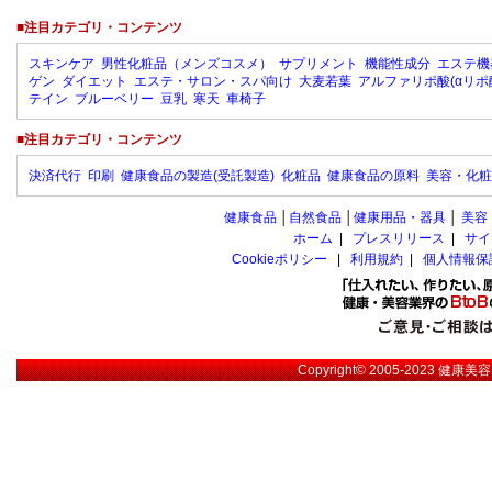
■注目カテゴリ・コンテンツ
スキンケア
男性化粧品（メンズコスメ）
サプリメント
機能性成分
エステ機
ゲン
ダイエット
エステ・サロン・スパ向け
大麦若葉
アルファリポ酸(αリポ
テイン
ブルーベリー
豆乳
寒天
車椅子
■注目カテゴリ・コンテンツ
決済代行
印刷
健康食品の製造(受託製造)
化粧品
健康食品の原料
美容・化粧
健康食品
│
自然食品
│
健康用品・器具
│
美容
ホーム
|
プレスリリース
|
サイ
Cookieポリシー
|
利用規約
|
個人情報保
Copyright© 2005-2023
健康美容