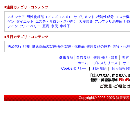
■注目カテゴリ・コンテンツ
スキンケア
男性化粧品（メンズコスメ）
サプリメント
機能性成分
エステ機
ゲン
ダイエット
エステ・サロン・スパ向け
大麦若葉
アルファリポ酸(αリポ
テイン
ブルーベリー
豆乳
寒天
車椅子
■注目カテゴリ・コンテンツ
決済代行
印刷
健康食品の製造(受託製造)
化粧品
健康食品の原料
美容・化粧
健康食品
│
自然食品
│
健康用品・器具
│
美容
ホーム
|
プレスリリース
|
サイ
Cookieポリシー
|
利用規約
|
個人情報保
Copyright© 2005-2023
健康美容