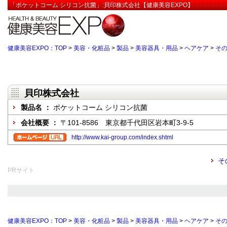
「ポケットコーム シリコン抗菌」:貝印株式会社【健康美容EXPO】
健康美容EXPO：TOP
>
美容・化粧品
>
製品
>
美容器具・用品
>
ヘアケア
>
そ
貝印株式会社
製品名 ：
ポケットコーム シリコン抗菌
会社概要 ：
〒101-8586 東京都千代田区岩本町3-9-5
http://www.kai-group.com/index.shtml
そ
PRサイト
健康美容EXPO：TOP
>
美容・化粧品
>
製品
>
美容器具・用品
>
ヘアケア
>
そ