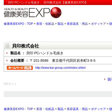
「貝印 PCハンドル毛抜き」:貝印株式会社【健康美容EXPO】
健康美容EXPO：TOP
>
美容・化粧品
>
製品
>
美容器具・用品
>
ボディケア
>
貝印株式会社
製品名 ：
貝印 PCハンドル毛抜き
会社概要 ：
〒101-8586 東京都千代田区岩本町3-9-5
http://www.kai-group.com/index.shtml
脱
PRサイト
健康美容EXPO：TOP
>
美容・化粧品
>
製品
>
美容器具・用品
>
ボディケア
>