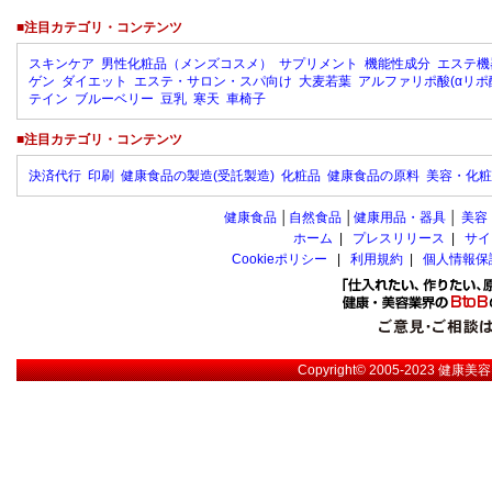
■注目カテゴリ・コンテンツ
スキンケア
男性化粧品（メンズコスメ）
サプリメント
機能性成分
エステ機
ゲン
ダイエット
エステ・サロン・スパ向け
大麦若葉
アルファリポ酸(αリポ
テイン
ブルーベリー
豆乳
寒天
車椅子
■注目カテゴリ・コンテンツ
決済代行
印刷
健康食品の製造(受託製造)
化粧品
健康食品の原料
美容・化粧
健康食品
│
自然食品
│
健康用品・器具
│
美容
ホーム
|
プレスリリース
|
サイ
Cookieポリシー
|
利用規約
|
個人情報保
Copyright© 2005-2023
健康美容