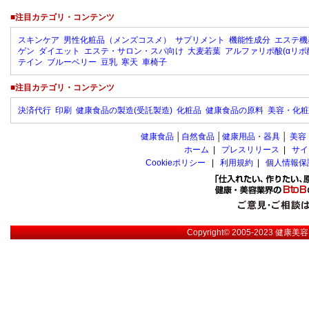
■注目カテゴリ・コンテンツ
スキンケア
男性化粧品（メンズコスメ）
サプリメント
機能性成分
エステ機
ゲン
ダイエット
エステ・サロン・スパ向け
大麦若葉
アルファリポ酸(αリポ
テイン
ブルーベリー
豆乳
寒天
車椅子
■注目カテゴリ・コンテンツ
決済代行
印刷
健康食品の製造(受託製造)
化粧品
健康食品の原料
美容・化粧
健康食品
│
自然食品
│
健康用品・器具
│
美容
ホーム
|
プレスリリース
|
サイ
Cookieポリシー
|
利用規約
|
個人情報保
Copyright© 2005-2023
健康美容