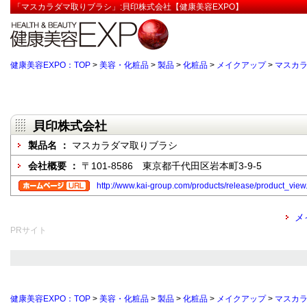
「マスカラダマ取りブラシ」:貝印株式会社【健康美容EXPO】
健康美容EXPO：TOP
>
美容・化粧品
>
製品
>
化粧品
>
メイクアップ
>
マスカ
貝印株式会社
製品名 ：
マスカラダマ取りブラシ
会社概要 ：
〒101-8586 東京都千代田区岩本町3-9-5
http://www.kai-group.com/products/release/product_
メ
PRサイト
健康美容EXPO：TOP
>
美容・化粧品
>
製品
>
化粧品
>
メイクアップ
>
マスカ