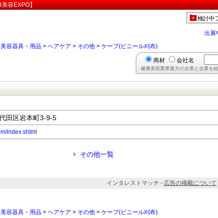
美容EXPO】
検討中
出展
>
美容器具・用品
>
ヘアケア
>
その他
>
ケープ(ビニール刈布)
商材
会社名
健康美容業界最大の企業と企業を結
千代田区岩本町3-9-5
om/index.shtml
その他一覧
インタレストマッチ -
広告の掲載について
>
美容器具・用品
>
ヘアケア
>
その他
>
ケープ(ビニール刈布)