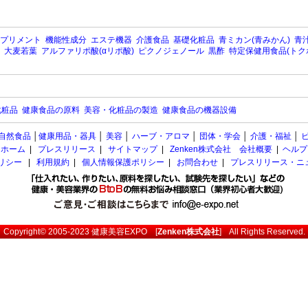
プリメント
機能性成分
エステ機器
介護食品
基礎化粧品
青ミカン(青みかん)
青汁
大麦若葉
アルファリポ酸(αリポ酸)
ピクノジェノール
黒酢
特定保健用食品(トク
化粧品
健康食品の原料
美容・化粧品の製造
健康食品の機器設備
自然食品
│
健康用品・器具
│
美容
│
ハーブ・アロマ
│
団体・学会
│
介護・福祉
│
ホーム
|
プレスリリース
|
サイトマップ
|
Zenken株式会社 会社概要
|
ヘルプ
ポリシー
|
利用規約
|
個人情報保護ポリシー
|
お問合わせ
|
プレスリリース・ニ
Copyright© 2005-2023
健康美容EXPO
[
Zenken株式会社
] All Rights Reserved.