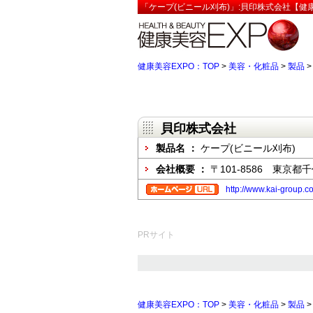
「ケープ(ビニール刈布)」:貝印株式会社【健康
健康美容EXPO：TOP
>
美容・化粧品
>
製品
貝印株式会社
製品名 ：
ケープ(ビニール刈布)
会社概要 ：
〒101-8586 東京都
http://www.kai-group.c
PRサイト
健康美容EXPO：TOP
>
美容・化粧品
>
製品