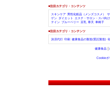
■注目カテゴリ・コンテンツ
スキンケア
男性化粧品（メンズコスメ）
サ
ゲン
ダイエット
エステ・サロン・スパ向け
テイン
ブルーベリー
豆乳
寒天
車椅子
■注目カテゴリ・コンテンツ
決済代行
印刷
健康食品の製造(受託製造)
健康食品
│
Cookie