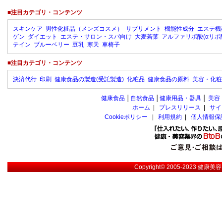
■注目カテゴリ・コンテンツ
スキンケア
男性化粧品（メンズコスメ）
サプリメント
機能性成分
エステ機
ゲン
ダイエット
エステ・サロン・スパ向け
大麦若葉
アルファリポ酸(αリポ
テイン
ブルーベリー
豆乳
寒天
車椅子
■注目カテゴリ・コンテンツ
決済代行
印刷
健康食品の製造(受託製造)
化粧品
健康食品の原料
美容・化粧
健康食品
│
自然食品
│
健康用品・器具
│
美容
ホーム
|
プレスリリース
|
サイ
Cookieポリシー
|
利用規約
|
個人情報保
Copyright© 2005-2023
健康美容