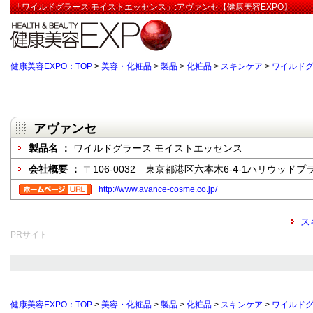
「ワイルドグラース モイストエッセンス」:アヴァンセ【健康美容EXPO】
健康美容EXPO：TOP
>
美容・化粧品
>
製品
>
化粧品
>
スキンケア
>
ワイルドグ
アヴァンセ
製品名 ：
ワイルドグラース モイストエッセンス
会社概要 ：
〒106-0032 東京都港区六本木6-4-1ハリウッドプ
http://www.avance-cosme.co.jp/
ス
PRサイト
健康美容EXPO：TOP
>
美容・化粧品
>
製品
>
化粧品
>
スキンケア
>
ワイルドグ