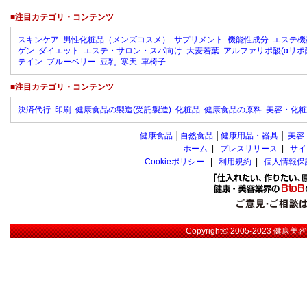
■注目カテゴリ・コンテンツ
スキンケア
男性化粧品（メンズコスメ）
サプリメント
機能性成分
エステ機
ゲン
ダイエット
エステ・サロン・スパ向け
大麦若葉
アルファリポ酸(αリポ
テイン
ブルーベリー
豆乳
寒天
車椅子
■注目カテゴリ・コンテンツ
決済代行
印刷
健康食品の製造(受託製造)
化粧品
健康食品の原料
美容・化粧
健康食品
│
自然食品
│
健康用品・器具
│
美容
ホーム
|
プレスリリース
|
サイ
Cookieポリシー
|
利用規約
|
個人情報保
Copyright© 2005-2023
健康美容