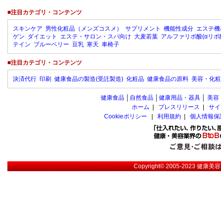
■注目カテゴリ・コンテンツ
スキンケア
男性化粧品（メンズコスメ）
サプリメント
機能性成分
エステ機
ゲン
ダイエット
エステ・サロン・スパ向け
大麦若葉
アルファリポ酸(αリポ
テイン
ブルーベリー
豆乳
寒天
車椅子
■注目カテゴリ・コンテンツ
決済代行
印刷
健康食品の製造(受託製造)
化粧品
健康食品の原料
美容・化粧
健康食品
│
自然食品
│
健康用品・器具
│
美容
ホーム
|
プレスリリース
|
サイ
Cookieポリシー
|
利用規約
|
個人情報保
Copyright© 2005-2023
健康美容