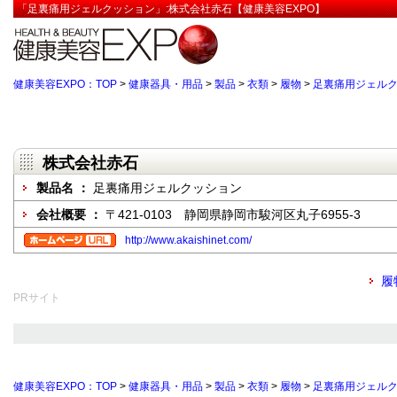
「足裏痛用ジェルクッション」:株式会社赤石【健康美容EXPO】
健康美容EXPO：TOP
>
健康器具・用品
>
製品
>
衣類
>
履物
>
足裏痛用ジェル
株式会社赤石
製品名 ：
足裏痛用ジェルクッション
会社概要 ：
〒421-0103 静岡県静岡市駿河区丸子6955-3
http://www.akaishinet.com/
履
PRサイト
健康美容EXPO：TOP
>
健康器具・用品
>
製品
>
衣類
>
履物
>
足裏痛用ジェル