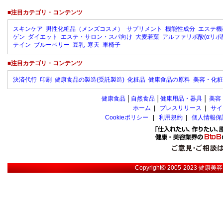
■注目カテゴリ・コンテンツ
スキンケア
男性化粧品（メンズコスメ）
サプリメント
機能性成分
エステ機
ゲン
ダイエット
エステ・サロン・スパ向け
大麦若葉
アルファリポ酸(αリポ
テイン
ブルーベリー
豆乳
寒天
車椅子
■注目カテゴリ・コンテンツ
決済代行
印刷
健康食品の製造(受託製造)
化粧品
健康食品の原料
美容・化粧
健康食品
│
自然食品
│
健康用品・器具
│
美容
ホーム
|
プレスリリース
|
サイ
Cookieポリシー
|
利用規約
|
個人情報保
Copyright© 2005-2023
健康美容