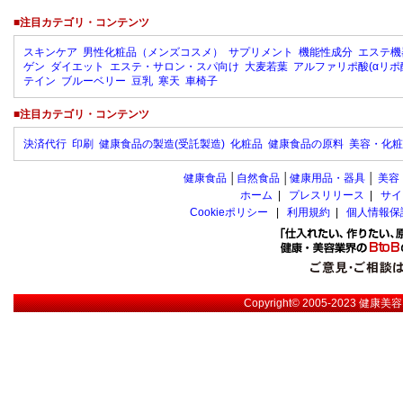
■注目カテゴリ・コンテンツ
スキンケア
男性化粧品（メンズコスメ）
サプリメント
機能性成分
エステ機
ゲン
ダイエット
エステ・サロン・スパ向け
大麦若葉
アルファリポ酸(αリポ
テイン
ブルーベリー
豆乳
寒天
車椅子
■注目カテゴリ・コンテンツ
決済代行
印刷
健康食品の製造(受託製造)
化粧品
健康食品の原料
美容・化粧
健康食品
│
自然食品
│
健康用品・器具
│
美容
ホーム
|
プレスリリース
|
サイ
Cookieポリシー
|
利用規約
|
個人情報保
Copyright© 2005-2023
健康美容