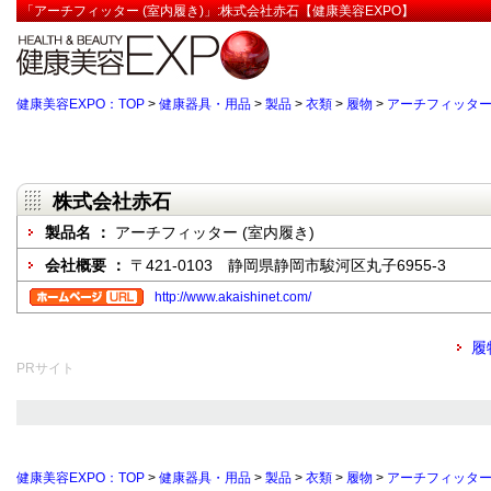
「アーチフィッター (室内履き)」:株式会社赤石【健康美容EXPO】
健康美容EXPO：TOP
>
健康器具・用品
>
製品
>
衣類
>
履物
>
アーチフィッター 
株式会社赤石
製品名 ：
アーチフィッター (室内履き)
会社概要 ：
〒421-0103 静岡県静岡市駿河区丸子6955-3
http://www.akaishinet.com/
履
PRサイト
健康美容EXPO：TOP
>
健康器具・用品
>
製品
>
衣類
>
履物
>
アーチフィッター 