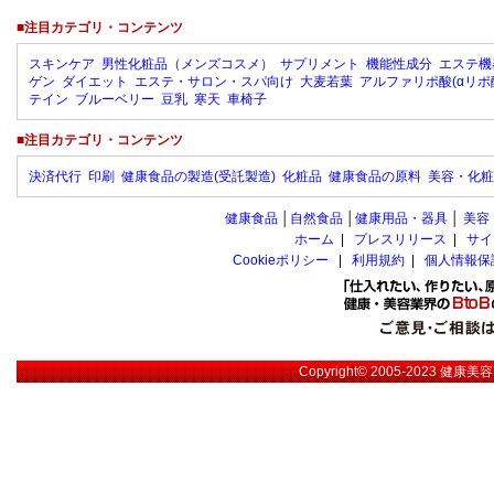
■注目カテゴリ・コンテンツ
スキンケア
男性化粧品（メンズコスメ）
サプリメント
機能性成分
エステ機
ゲン
ダイエット
エステ・サロン・スパ向け
大麦若葉
アルファリポ酸(αリポ
テイン
ブルーベリー
豆乳
寒天
車椅子
■注目カテゴリ・コンテンツ
決済代行
印刷
健康食品の製造(受託製造)
化粧品
健康食品の原料
美容・化粧
健康食品
│
自然食品
│
健康用品・器具
│
美容
ホーム
|
プレスリリース
|
サイ
Cookieポリシー
|
利用規約
|
個人情報保
Copyright© 2005-2023
健康美容