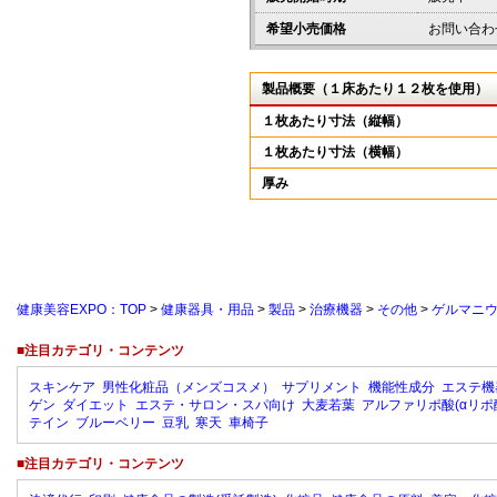
希望小売価格
お問い合わ
製品概要（１床あたり１２枚を使用）
１枚あたり寸法（縦幅）
１枚あたり寸法（横幅）
厚み
健康美容EXPO：TOP
>
健康器具・用品
>
製品
>
治療機器
>
その他
>
ゲルマニ
■注目カテゴリ・コンテンツ
スキンケア
男性化粧品（メンズコスメ）
サプリメント
機能性成分
エステ機
ゲン
ダイエット
エステ・サロン・スパ向け
大麦若葉
アルファリポ酸(αリポ
テイン
ブルーベリー
豆乳
寒天
車椅子
■注目カテゴリ・コンテンツ