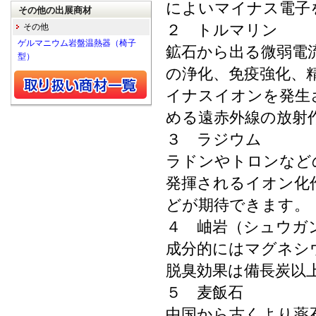
によいマイナス電子
その他の出展商材
２ トルマリン
その他
ゲルマニウム岩盤温熱器（椅子
鉱石から出る微弱電
型）
の浄化、免疫強化、
イナスイオンを発生
める遠赤外線の放射
３ ラジウム
ラドンやトロンなど
発揮されるイオン化
どが期待
４ 岫岩（シュウガ
成分的にはマグネシ
脱臭効果は備長炭以
５ 麦飯石
中国から古くより薬