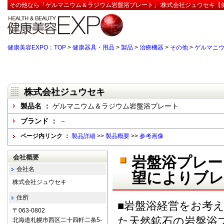
その他なら「ゲルマニウム＆ラジウム岩盤浴プレート」:株式会社ジュウセキ【健
健康美容EXPO：TOP
>
健康器具・用品
>
製品
>
治療機器
>
その他
>
ゲルマニ
株式会社ジュウセキ
製品名 ：
ゲルマニウム＆ラジウム岩盤浴プレート
ブランド ：
－
ページ内リンク ：
製品詳細
>>
製品概要
>>
参考画像
会社概要
岩盤浴プレー
会社名
望によりブレ
株式会社ジュウセキ
住所
■岩盤浴経営をお考
〒063-0802
た天然鉱石の岩盤浴
北海道札幌市西区二十四軒二条5-