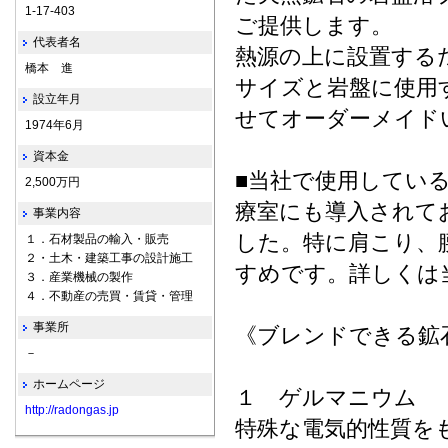
1-17-403
ご提供します。
代表者名
熱源の上に設置する
橋本 進
サイズと岩盤に使用
設立年月
せてオーダーメイド
1974年6月
資本金
■当社で使用してい
2,500万円
療室にも導入されて
事業内容
した。特に肩こり、
１．石材製品の輸入・販売
２・土木・建築工事の設計施工
すめです。詳しくは
３．産業機械の製作
４．不動産の売買・賃貸・管理
事業所
《ブレンドできる鉱
－
ホームページ
１ ゲルマニウム
http://radongas.jp
特殊な電気的性質を