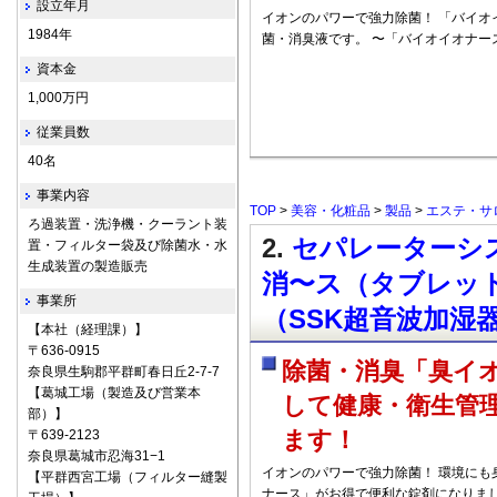
設立年月
イオンのパワーで強力除菌！ 「バイオ
1984年
菌・消臭液です。 〜「バイオイオナー
資本金
1,000万円
従業員数
40名
事業内容
TOP
>
美容・化粧品
>
製品
>
エステ・サ
ろ過装置・洗浄機・クーラント装
2.
セパレーターシス
置・フィルター袋及び除菌水・水
生成装置の製造販売
消〜ス（タブレッ
事業所
（SSK超音波加湿
【本社（経理課）】
〒636-0915
除菌・消臭「臭イ
奈良県生駒郡平群町春日丘2-7-7
【葛城工場（製造及び営業本
して健康・衛生管
部）】
ます！
〒639-2123
奈良県葛城市忍海31−1
イオンのパワーで強力除菌！ 環境にも
【平群西宮工場（フィルター縫製
ナース」がお得で便利な錠剤になりまし