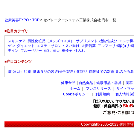
健康美容EXPO：TOP
> セパレーターシステム工業株式会社 商材一覧
■注目カテゴリ
スキンケア
男性化粧品（メンズコスメ）
サプリメント
機能性成分
エステ機
ゲン
ダイエット
エステ・サロン・スパ向け
大麦若葉
アルファリポ酸(αリポ
テイン
ブルーベリー
豆乳
寒天
車椅子
仕入れ
■注目コンテンツ
決済代行
印刷
健康食品の製造(受託製造)
化粧品
肉体疲労の対策
肌のたるみ
健康食品
│
自然食品
│
健康用品・器具
│
美容
ホーム
|
プレスリリース
|
サイトマ
Cookieポリシー
|
利用規約
|
個人情報保
Copyright© 2005-2023
健康美容