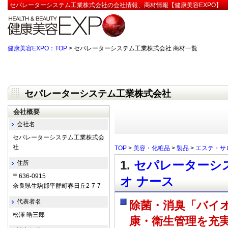
セパレーターシステム工業株式会社の会社情報、商材情報【健康美容EXPO】
健康美容EXPO：TOP
> セパレーターシステム工業株式会社 商材一覧
セパレーターシステム工業株式会社
会社概要
会社名
セパレーターシステム工業株式会
社
TOP
>
美容・化粧品
>
製品
>
エステ・サ
1.
セパレーターシス
住所
〒636-0915
オ ナース
奈良県生駒郡平群町春日丘2-7-7
代表者名
除菌・消臭「バイオ
松澤 晧三郎
康・衛生管理を充