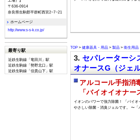
工場）】
〒636-0914
奈良県生駒郡平群町西宮2−7−21
ホームページ
http://www.s-s-k.co.jp/
TOP
>
健康器具・用品
>
製品
>
衛生用品
最寄り駅
3.
セパレーターシス
近鉄生駒線「竜田川」駅
近鉄生駒線「勢野北口」駅
オナースG（ジェ
近鉄生駒線「信貴山下」駅
アルコール手指消
「バイオイオナー
イオンのパワーで強力除菌！ 「バイオ
やさしい除菌・消臭ジェルです。 〜「