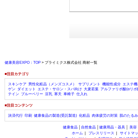
健康美容EXPO：TOP
> プライミクス株式会社 商材一覧
■注目カテゴリ
スキンケア
男性化粧品（メンズコスメ）
サプリメント
機能性成分
エステ機
ゲン
ダイエット
エステ・サロン・スパ向け
大麦若葉
アルファリポ酸(αリポ
テイン
ブルーベリー
豆乳
寒天
車椅子
仕入れ
■注目コンテンツ
決済代行
印刷
健康食品の製造(受託製造)
化粧品
肉体疲労の対策
肌のたるみ
健康食品
│
自然食品
│
健康用品・器具
│
美容
ホーム
|
プレスリリース
|
サイトマ