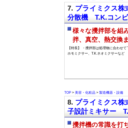
7.
プライミクス株式
分散機 T.K.コンビ
様々な攪拌部を組
拌、真空、熱交換
【特長】 ・攪拌部は処理物に合わせて
ホモミクサー、T.K.ネオミクサーなど
TOP
>
美容・化粧品
>
製造機器・設備
8.
プライミクス株式
子設計ミキサー T
攪拌機の常識を打ち