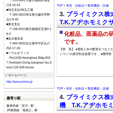
〒553-0001大阪市福島区海老
江8-16-43
TOP
>
美容・化粧品
>
製造機器・設備
■埼玉支社/埼玉工場
3.
プライミクス株式
〒350-0833埼玉県川越市芳野
台2-8-40
T.K.アヂホモミクサ
■東京支社
〒108-0023東京都港区芝浦3-1
化粧品、医薬品の
6-4
■名古屋支店
です。
〒460-0002名古屋市中区丸の
内3-17-28
【特 長】 ●電気と水の配管をつなぐ
■ソウルオフィス
ンワン”の真空乳化装置です。 ●攪拌部
Rm1108,Hwanghwa Bldg,832-
7,Yeoksam-Dong,Gangnan-Gu,S
eoul 135-936 Korea.
ホームページ
http://www.primix.jp
TOP
>
美容・化粧品
>
製造機器・設備
4.
プライミクス株式
最寄り駅
機 T.K.アヂホモミ
阪神本線「淀川」駅
JR東西線「海老江」駅