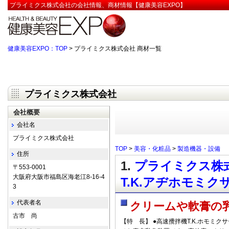
プライミクス株式会社の会社情報、商材情報【健康美容EXPO】
健康美容EXPO：TOP
> プライミクス株式会社 商材一覧
プライミクス株式会社
会社概要
会社名
プライミクス株式会社
TOP
>
美容・化粧品
>
製造機器・設備
住所
1.
プライミクス株式
〒553-0001
大阪府大阪市福島区海老江8-16-4
T.K.アヂホモミク
3
代表者名
クリームや軟膏の
古市 尚
【特 長】 ●高速攪拌機T.K.ホモミク