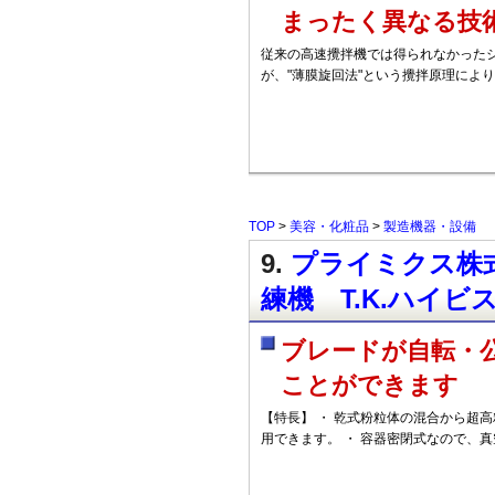
まったく異なる技
従来の高速攪拌機では得られなかった
が、"薄膜旋回法"という攪拌原理によ
TOP
>
美容・化粧品
>
製造機器・設備
9.
プライミクス株式
練機 T.K.ハイビス
ブレードが自転・
ことができます
【特長】 ・ 乾式粉粒体の混合から超高
用できます。 ・ 容器密閉式なので、