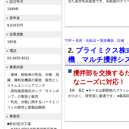
せた真空乳化装置です。高粘度のクリ
設立年月
1949年
資本金
8,019万円
従業員数
TOP
>
美容・化粧品
>
製造機器・設備
160名
2.
プライミクス株式
電話
機 マルチ攪拌シス
03-3455-6011
事業内容
攪拌部を交換する
・液体、粉粒体の乳化、分散、混
練、微粒化機器の製造、販売とシ
なニーズに対応！
ステムエンジニアリング
【特 長】 ●モータは新開発のブラシ
・高性能容積式ポンプ「サインポ
が小さく、研究室に最適です。 ●最高
ンプ」の製造と販売
・乳化、分散に関するハードとソ
フトの研究と新製品開発
事業所
■本社/淀川工場