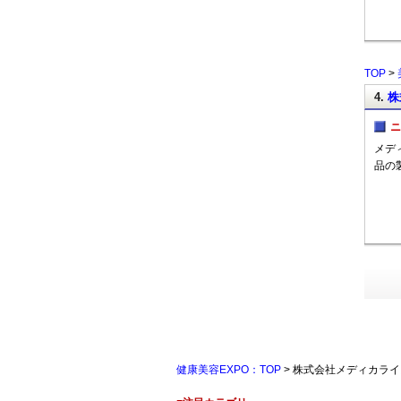
TOP
>
4.
株
ニ
メデ
品の
健康美容EXPO：TOP
> 株式会社メディカライ