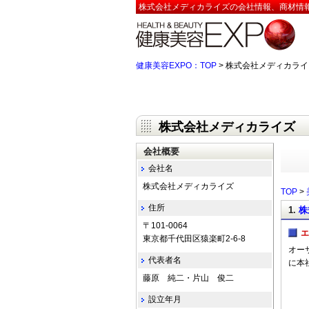
株式会社メディカライズの会社情報、商材情報
健康美容EXPO：TOP
> 株式会社メディカライ
株式会社メディカライズ
会社概要
会社名
株式会社メディカライズ
TOP
>
住所
1.
株
〒101-0064
エ
東京都千代田区猿楽町2-6-8
オー
代表者名
に本
藤原 純二・片山 俊二
設立年月