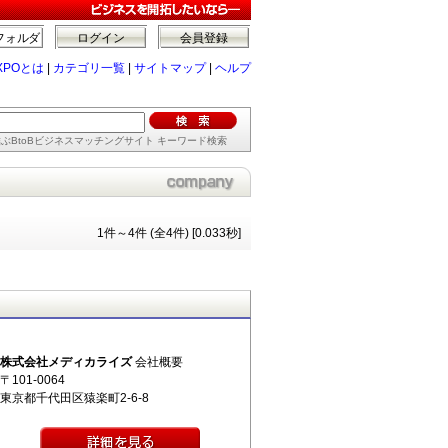
フォルダ
ログイン
会員登録
XPOとは
|
カテゴリ一覧
|
サイトマップ
|
ヘルプ
ぶBtoBビジネスマッチングサイト キーワード検索
1件～4件 (全4件) [0.033秒]
株式会社メディカライズ
会社概要
〒101-0064
東京都千代田区猿楽町2-6-8