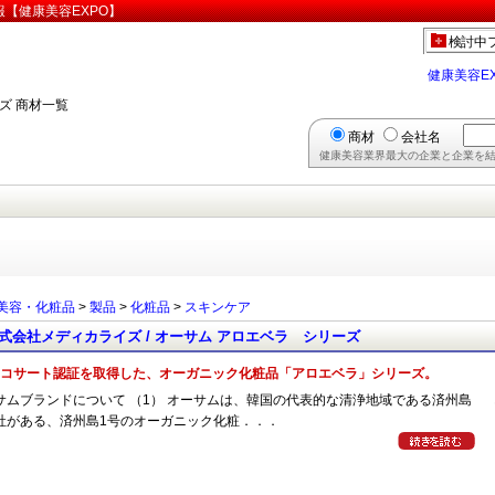
【健康美容EXPO】
検討中
健康美容E
ズ 商材一覧
商材
会社名
健康美容業界最大の企業と企業を結
美容・化粧品
>
製品
>
化粧品
>
スキンケア
式会社メディカライズ / オーサム アロエベラ シリーズ
コサート認証を取得した、オーガニック化粧品「アロエベラ」シリーズ。
サムブランドについて （1） オーサムは、韓国の代表的な清浄地域である済州島
社がある、済州島1号のオーガニック化粧．．．