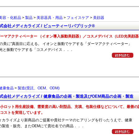
美容・化粧品
>
製品
>
美容器具・用品
>
フェイスケア
>
美顔器
式会社メディカライズ / ビューティーリパブリック®
ーマアクティベーター （イオン導入振動美顔器）／コスメデバイス（LED光美顔器
性の美に"真面目に応える。 イオンと振動でケアする「ダーマアクティベーター」
 光と振動でケアする「コスメデバイス．．．
健康食品
>
製造(受託、OEM、ODM)
式会社メディカライズ / 健康食品の企画・製造及びOEM商品の企画・製造
小ロット用生産設備、需要度の高い剤型品、充填、包装仕様などについて、最善の
コストを実現しています。
ィカライズより新商品のご提案や貴社テーマのヒアリングを行ったうえで、健康
の製造・販売、またOEMにて貴社名での商品．．．