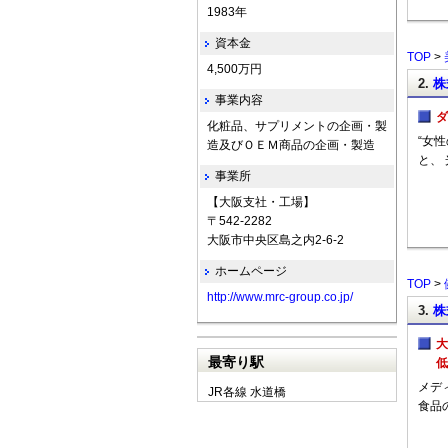
1983年
資本金
TOP
>
4,500万円
2.
株
事業内容
ダ
化粧品、サプリメントの企画・製
“女
造及びＯＥＭ商品の企画・製造
と、
事業所
【大阪支社・工場】
〒542-2282
大阪市中央区島之内2-6-2
ホームページ
TOP
>
http://www.mrc-group.co.jp/
3.
株
大
最寄り駅
低
メデ
JR各線 水道橋
食品