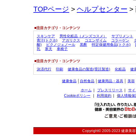
TOPページ
>
ヘルプセンター
>
■注目カテゴリ・コンテンツ
スキンケア
男性化粧品（メンズコスメ）
サプリメント
青汁(トクホ)
アガリクス
コエンザイム
コラーゲン
酸)
ピクノジェノール
黒酢
特定保健用食品(トクホ)
乳
寒天
車椅子
■注目カテゴリ・コンテンツ
決済代行
印刷
健康食品の製造(受託製造)
化粧品
健
健康食品
│
自然食品
│
健康用品・器具
│
美容
ホーム
|
プレスリリース
|
サイ
Cookieポリシー
|
利用規約
|
個人情報保
Copyright© 2005-2023
健康美容