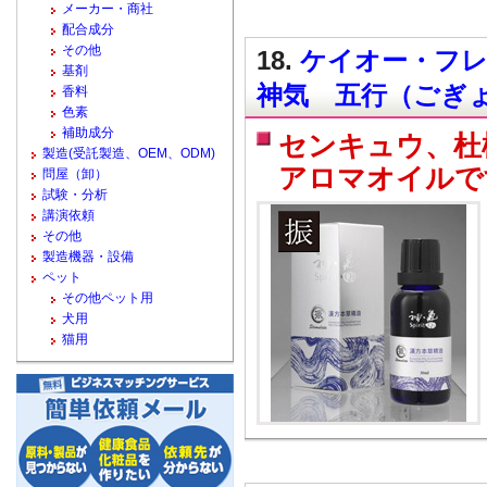
メーカー・商社
配合成分
その他
18.
ケイオー・フレ
基剤
神気 五行（ごぎょ
香料
色素
補助成分
センキュウ、杜
製造(受託製造、OEM、ODM)
アロマオイルで
問屋（卸）
試験・分析
講演依頼
その他
製造機器・設備
ペット
その他ペット用
犬用
猫用