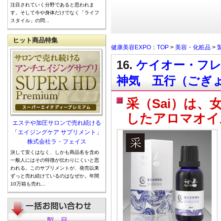
注目されていく分野であると思われま
す。そして今や身体だけでなく「ライフ
スタイル」の問...
ヒット商品特集
健康美容EXPO：TOP
>
美容・化粧品
>
16.
ケイオー・フレ
神気 五行（ごぎょ
采（Sai）は
したアロマオイ
エステや加圧サロンで売れ続ける
「エイジングケア サプリメント」
株式会社ラ・フェイス
決して安くはなく、しかも商品名を含め
一般人にはその特徴が伝わりにくいと思
われる。このサプリメントが、発売以来
ずっと売れ続けているのはなぜか。年間
10万箱も売れ...