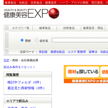
健康食品・化粧品・自然食品・健康器具・ハーブ・アロマの商材、受託製造、OEM
カテゴリ一覧
健康食品
自然食品
健康器具・用品
商材
会社名
注目ワード ：
美顔器
基礎化粧品
エステ 業務用
薬事法
化粧品
TOP
> 商材・会社検索結果
絞込み条件をリセット »
閲覧履歴
検討中フォルダ（0件）
最近見た商材情報（0件）
エリアで絞込み