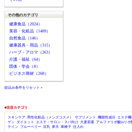
その他のカテゴリ
健康食品（2024）
美容・化粧品（1409）
自然食品（146）
健康器具・用品（315）
ハーブ・アロマ（263）
介護・福祉（64）
団体・学会（8）
ビジネス商材（268）
絞込み条件をリセット »
■注目カテゴリ
スキンケア
男性化粧品（メンズコスメ）
サプリメント
機能性成分
エステ機
ゲン
ダイエット
エステ・サロン・スパ向け
大麦若葉
アルファリポ酸(αリポ
テイン
ブルーベリー
豆乳
寒天
車椅子
仕入れ