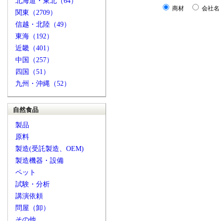
北海道・東北（64）
商材
会社名
関東（2709）
信越・北陸（49）
東海（192）
近畿（401）
中国（257）
四国（51）
九州・沖縄（52）
自然食品
製品
原料
製造(受託製造、OEM)
製造機器・設備
ペット
試験・分析
講演依頼
問屋（卸）
その他