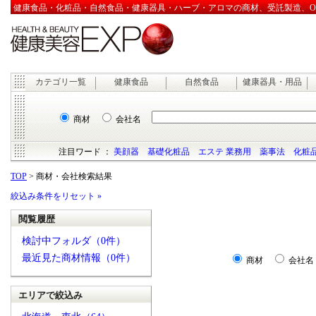
健康食品・化粧品・自然食品・健康器具・ハーブ・アロマの商材、受託製造、OEM
カテゴリ一覧
健康食品
自然食品
健康器具・用品
商材
会社名
注目ワード ：
美顔器
基礎化粧品
エステ 業務用
薬事法
化粧品
TOP
> 商材・会社検索結果
絞込み条件をリセット »
閲覧履歴
検討中フォルダ（0件）
最近見た商材情報（0件）
商材
会社名
エリアで絞込み