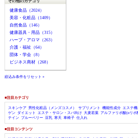
その他のカテゴリ
健康食品（2024）
美容・化粧品（1409）
自然食品（146）
健康器具・用品（315）
ハーブ・アロマ（263）
介護・福祉（64）
団体・学会（8）
ビジネス商材（268）
絞込み条件をリセット »
■注目カテゴリ
スキンケア
男性化粧品（メンズコスメ）
サプリメント
機能性成分
エステ機
ゲン
ダイエット
エステ・サロン・スパ向け
大麦若葉
アルファリポ酸(αリポ
テイン
ブルーベリー
豆乳
寒天
車椅子
仕入れ
■注目コンテンツ