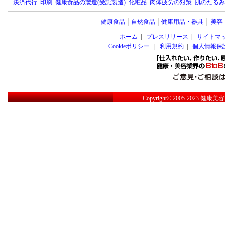
決済代行
印刷
健康食品の製造(受託製造)
化粧品
肉体疲労の対策
肌のたるみ
健康食品
│
自然食品
│
健康用品・器具
│
美容
ホーム
|
プレスリリース
|
サイトマ
Cookieポリシー
|
利用規約
|
個人情報保
Copyright© 2005-2023
健康美容