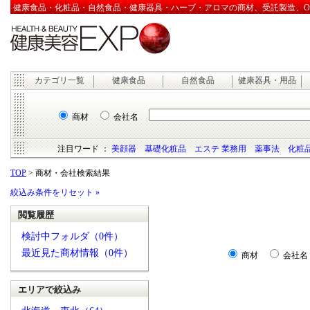
健康食品・化粧品・自然食品・健康器具・ハーブ・アロマの商材、受託製造、OEM
カテゴリ一覧
健康食品
自然食品
健康器具・用品
商材
会社名
注目ワード ：
美顔器
基礎化粧品
エステ 業務用
薬事法
化粧品
TOP
> 商材・会社検索結果
絞込み条件をリセット »
閲覧履歴
検討中フォルダ（0件）
最近見た商材情報（0件）
商材
会社名
エリアで絞込み