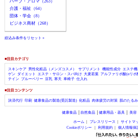
ハーブ・アロマ（263）
介護・福祉（64）
団体・学会（8）
ビジネス商材（268）
絞込み条件をリセット »
■注目カテゴリ
スキンケア
男性化粧品（メンズコスメ）
サプリメント
機能性成分
エステ機
ゲン
ダイエット
エステ・サロン・スパ向け
大麦若葉
アルファリポ酸(αリポ
テイン
ブルーベリー
豆乳
寒天
車椅子
仕入れ
■注目コンテンツ
決済代行
印刷
健康食品の製造(受託製造)
化粧品
肉体疲労の対策
肌のたるみ
健康食品
│
自然食品
│
健康用品・器具
│
美容
ホーム
|
プレスリリース
|
サイトマ
Cookieポリシー
|
利用規約
|
個人情報保