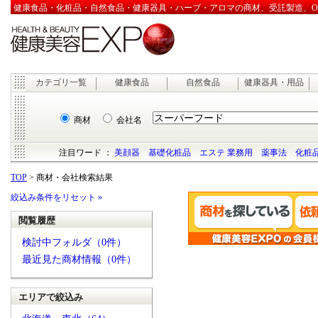
健康食品・化粧品・自然食品・健康器具・ハーブ・アロマの商材、受託製造、OEM
カテゴリ一覧
健康食品
自然食品
健康器具・用品
商材
会社名
注目ワード ：
美顔器
基礎化粧品
エステ 業務用
薬事法
化粧品
TOP
> 商材・会社検索結果
絞込み条件をリセット »
閲覧履歴
検討中フォルダ（0件）
最近見た商材情報（0件）
エリアで絞込み