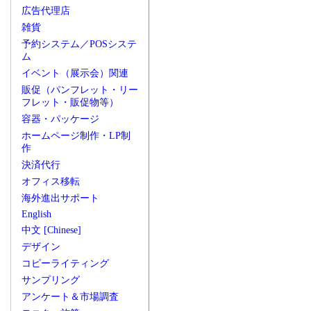
広告代理店
雑貨
予約システム／POSシステ
ム
イベント（展示会）関連
販促（パンフレット・リー
フレット・販促物等）
容器・パッケージ
ホームページ制作・LP制
作
決済代行
オフィス移転
海外進出サポート
English
中文 [Chinese]
デザイン
コピーライティング
サンプリング
アンケート＆市場調査