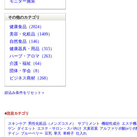
モニター施策
その他のカテゴリ
健康食品（2024）
美容・化粧品（1409）
自然食品（146）
健康器具・用品（315）
ハーブ・アロマ（263）
介護・福祉（64）
団体・学会（8）
ビジネス商材（268）
絞込み条件をリセット »
■注目カテゴリ
スキンケア
男性化粧品（メンズコスメ）
サプリメント
機能性成分
エステ機
ゲン
ダイエット
エステ・サロン・スパ向け
大麦若葉
アルファリポ酸(αリポ
テイン
ブルーベリー
豆乳
寒天
車椅子
仕入れ