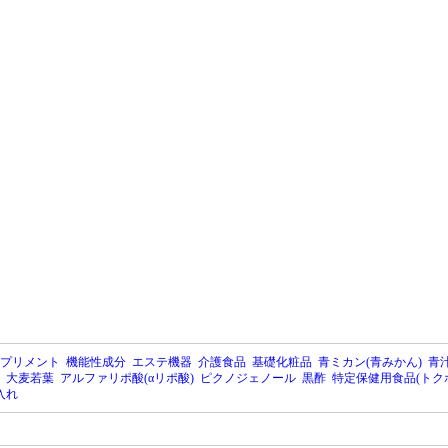
プリメント
機能性成分
エステ機器
介護食品
基礎化粧品
青ミカン(青みかん)
青汁
大麦若葉
アルファリポ酸(αリポ酸)
ピクノジェノール
黒酢
特定保健用食品(トク
入れ