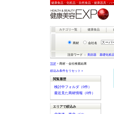
健康食品・化粧品・自然食品・健康器具・ハーブ
カテゴリ一覧
健康食品
商材
会社名
注目ワード ：
美顔器
基礎化粧
TOP
> 商材・会社検索結果
絞込み条件をリセット »
閲覧履歴
検討中フォルダ（0件）
最近見た商材情報（0件）
エリアで絞込み