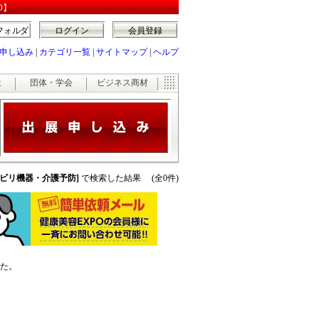
O】
フォルダ
ログイン
会員登録
申し込み
|
カテゴリ一覧
|
サイトマップ
|
ヘルプ
祉
団体・学会
ビジネス商材
ハビリ機器・介護予防]
で検索した結果 (全0件)
た。