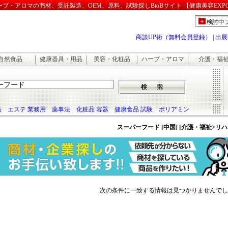
・アロマの商材、受託製造、OEM、原料、試験探しBtoBサイト 【健康美容EXP
検討中
商談UP術（無料会員登録）
|
出展
自然食品
健康器具・用品
美容・化粧品
ハーブ・アロマ
介護・福
品
エステ 業務用
薬事法
化粧品 容器
健康食品 試験
ポリアミン
スーパーフード [中国] [介護・福祉>リ
次の条件に一致する情報は見つかりませんでし