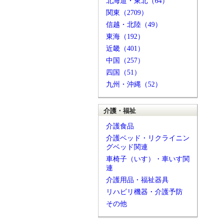
北海道・東北（64）
関東（2709）
信越・北陸（49）
東海（192）
近畿（401）
中国（257）
四国（51）
九州・沖縄（52）
介護・福祉
介護食品
介護ベッド・リクライニン
グベッド関連
車椅子（いす）・車いす関
連
介護用品・福祉器具
リハビリ機器・介護予防
その他