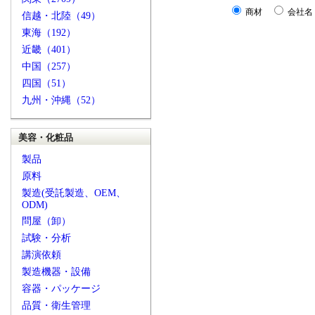
商材
会社名
信越・北陸（49）
東海（192）
近畿（401）
中国（257）
四国（51）
九州・沖縄（52）
美容・化粧品
製品
原料
製造(受託製造、OEM、
ODM)
問屋（卸）
試験・分析
講演依頼
製造機器・設備
容器・パッケージ
品質・衛生管理