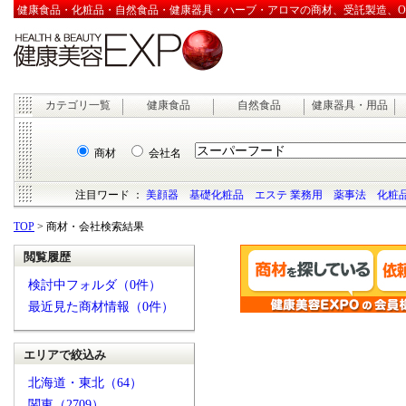
健康食品・化粧品・自然食品・健康器具・ハーブ・アロマの商材、受託製造、OEM
カテゴリ一覧
健康食品
自然食品
健康器具・用品
商材
会社名
注目ワード ：
美顔器
基礎化粧品
エステ 業務用
薬事法
化粧品
TOP
> 商材・会社検索結果
閲覧履歴
検討中フォルダ（0件）
最近見た商材情報（0件）
エリアで絞込み
北海道・東北（64）
関東（2709）