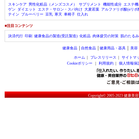
スキンケア
男性化粧品（メンズコスメ）
サプリメント
機能性成分
エステ機
ゲン
ダイエット
エステ・サロン・スパ向け
大麦若葉
アルファリポ酸(αリポ
テイン
ブルーベリー
豆乳
寒天
車椅子
仕入れ
■注目コンテンツ
決済代行
印刷
健康食品の製造(受託製造)
化粧品
肉体疲労の対策
肌のたるみ
健康食品
│
自然食品
│
健康用品・器具
│
美容
ホーム
|
プレスリリース
|
サイトマ
Cookieポリシー
|
利用規約
|
個人情報保
Copyright© 2005-2023
健康美容