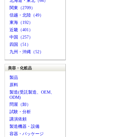
北海道・東北（64）
関東（2709）
信越・北陸（49）
東海（192）
近畿（401）
中国（257）
四国（51）
九州・沖縄（52）
美容・化粧品
製品
原料
製造(受託製造、OEM、
ODM)
問屋（卸）
試験・分析
講演依頼
製造機器・設備
容器・パッケージ