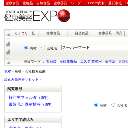
健康食品・化粧品・自然食品・健康器具・ハーブ・アロマの商材、受託製造、OEM
カテゴリ一覧
健康食品
自然食品
健康器具・用品
商材
会社名
注目ワード ：
美顔器
基礎化粧品
エステ 業務用
薬事法
化粧品
TOP
> 商材・会社検索結果
絞込み条件をリセット »
閲覧履歴
検討中フォルダ（0件）
最近見た商材情報（0件）
商材
会社名
エリアで絞込み