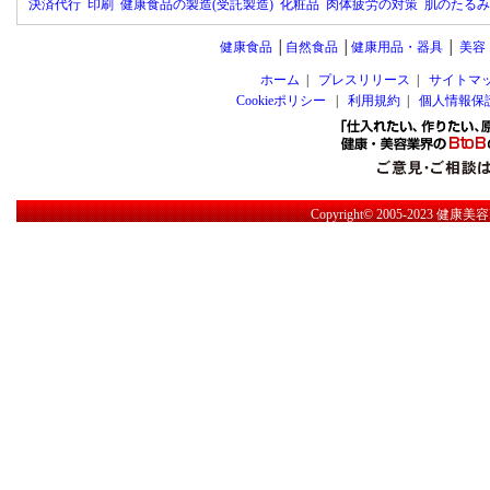
決済代行
印刷
健康食品の製造(受託製造)
化粧品
肉体疲労の対策
肌のたるみ
健康食品
│
自然食品
│
健康用品・器具
│
美容
ホーム
|
プレスリリース
|
サイトマ
Cookieポリシー
|
利用規約
|
個人情報保
Copyright© 2005-2023
健康美容