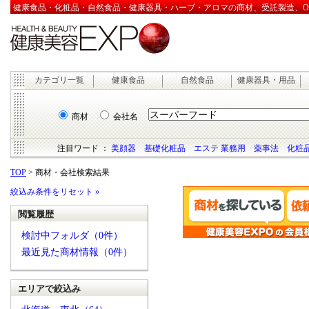
健康食品・化粧品・自然食品・健康器具・ハーブ・アロマの商材、受託製造、OEM
カテゴリ一覧
健康食品
自然食品
健康器具・用品
商材
会社名
注目ワード ：
美顔器
基礎化粧品
エステ 業務用
薬事法
化粧品
TOP
> 商材・会社検索結果
絞込み条件をリセット »
閲覧履歴
検討中フォルダ（0件）
最近見た商材情報（0件）
エリアで絞込み