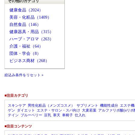
その他のカテゴリ
健康食品（2024）
美容・化粧品（1409）
自然食品（146）
健康器具・用品（315）
ハーブ・アロマ（263）
介護・福祉（64）
団体・学会（8）
ビジネス商材（268）
絞込み条件をリセット »
■注目カテゴリ
スキンケア
男性化粧品（メンズコスメ）
サプリメント
機能性成分
エステ機
ゲン
ダイエット
エステ・サロン・スパ向け
大麦若葉
アルファリポ酸(αリポ
テイン
ブルーベリー
豆乳
寒天
車椅子
仕入れ
■注目コンテンツ