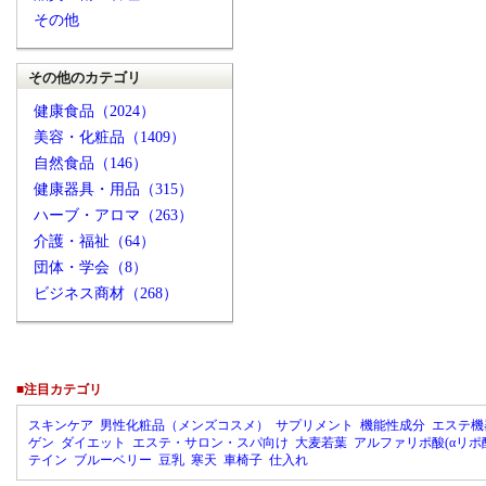
その他
その他のカテゴリ
健康食品（2024）
美容・化粧品（1409）
自然食品（146）
健康器具・用品（315）
ハーブ・アロマ（263）
介護・福祉（64）
団体・学会（8）
ビジネス商材（268）
■注目カテゴリ
スキンケア
男性化粧品（メンズコスメ）
サプリメント
機能性成分
エステ機
ゲン
ダイエット
エステ・サロン・スパ向け
大麦若葉
アルファリポ酸(αリポ
テイン
ブルーベリー
豆乳
寒天
車椅子
仕入れ