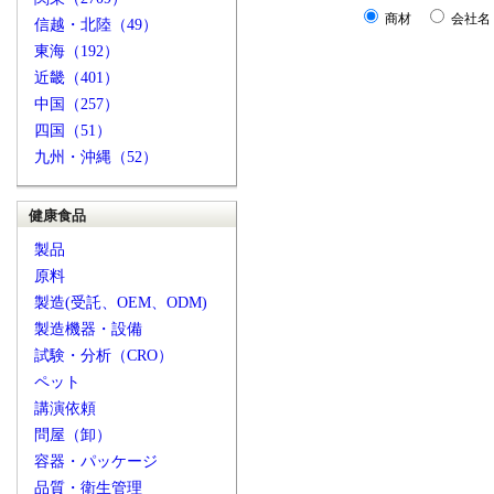
商材
会社名
信越・北陸（49）
東海（192）
近畿（401）
中国（257）
四国（51）
九州・沖縄（52）
健康食品
製品
原料
製造(受託、OEM、ODM)
製造機器・設備
試験・分析（CRO）
ペット
講演依頼
問屋（卸）
容器・パッケージ
品質・衛生管理