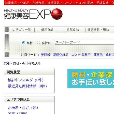
健康食品・化粧品・自然食品・健康器具・ハーブ・アロマの商材、受託製造、OEM
カテゴリ一覧
健康食品
自然食品
健康器具・用品
商材
会社名
注目ワード ：
美顔器
基礎化粧品
エステ 業務用
薬事法
化粧品
TOP
> 商材・会社検索結果
閲覧履歴
検討中フォルダ（0件）
最近見た商材情報（0件）
エリアで絞込み
北海道・東北（64）
関東（2709）