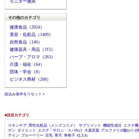
モニター施策
その他のカテゴリ
健康食品（2024）
美容・化粧品（1409）
自然食品（146）
健康器具・用品（315）
ハーブ・アロマ（263）
介護・福祉（64）
団体・学会（8）
ビジネス商材（268）
絞込み条件をリセット »
■注目カテゴリ
スキンケア
男性化粧品（メンズコスメ）
サプリメント
機能性成分
エステ機
ゲン
ダイエット
エステ・サロン・スパ向け
大麦若葉
アルファリポ酸(αリポ
テイン
ブルーベリー
豆乳
寒天
車椅子
仕入れ