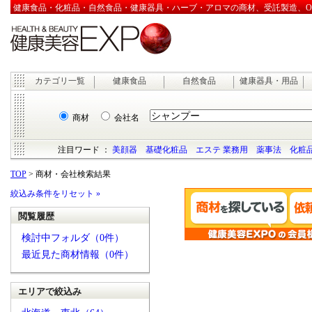
健康食品・化粧品・自然食品・健康器具・ハーブ・アロマの商材、受託製造、OEM
カテゴリ一覧
健康食品
自然食品
健康器具・用品
商材
会社名
注目ワード ：
美顔器
基礎化粧品
エステ 業務用
薬事法
化粧品
TOP
> 商材・会社検索結果
絞込み条件をリセット »
閲覧履歴
検討中フォルダ（0件）
最近見た商材情報（0件）
エリアで絞込み