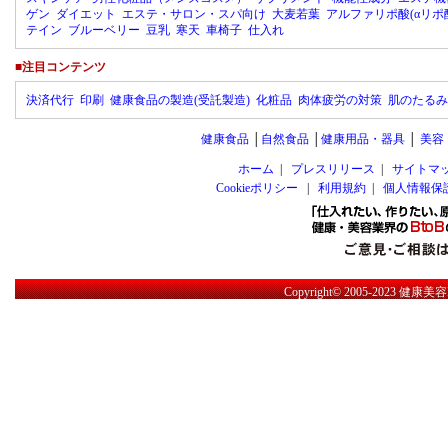
ゲン
ダイエット
エステ・サロン・スパ向け
大麦若葉
アルファリポ酸(αリポ
テイン
ブルーベリー
豆乳
寒天
車椅子
仕入れ
■注目コンテンツ
決済代行
印刷
健康食品の製造(受託製造)
化粧品
肉体疲労の対策
肌のたるみ
健康食品
│
自然食品
│
健康用品・器具
│
美容
ホーム
|
プレスリリース
|
サイトマ
Cookieポリシー
|
利用規約
|
個人情報保
Copyright© 2005-2023
健康美容