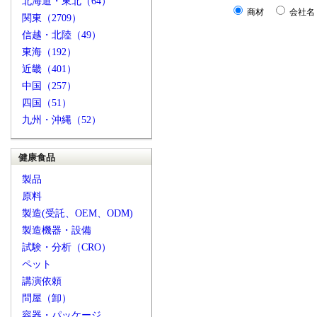
北海道・東北（64）
商材
会社名
関東（2709）
信越・北陸（49）
東海（192）
近畿（401）
中国（257）
四国（51）
九州・沖縄（52）
健康食品
製品
原料
製造(受託、OEM、ODM)
製造機器・設備
試験・分析（CRO）
ペット
講演依頼
問屋（卸）
容器・パッケージ