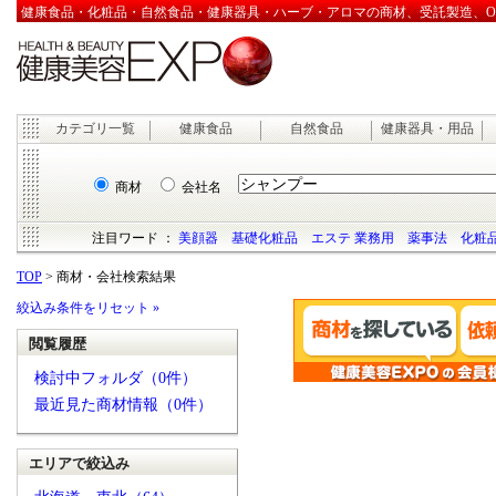
健康食品・化粧品・自然食品・健康器具・ハーブ・アロマの商材、受託製造、OEM
カテゴリ一覧
健康食品
自然食品
健康器具・用品
商材
会社名
注目ワード ：
美顔器
基礎化粧品
エステ 業務用
薬事法
化粧品
TOP
> 商材・会社検索結果
絞込み条件をリセット »
閲覧履歴
検討中フォルダ（0件）
最近見た商材情報（0件）
エリアで絞込み