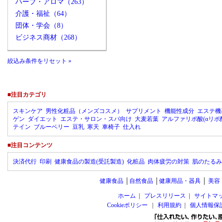
ハーブ・アロマ（263）
介護・福祉（64）
団体・学会（8）
ビジネス商材（268）
絞込み条件をリセット »
■注目カテゴリ
スキンケア
男性化粧品（メンズコスメ）
サプリメント
機能性成分
エステ機
ゲン
ダイエット
エステ・サロン・スパ向け
大麦若葉
アルファリポ酸(αリポ
テイン
ブルーベリー
豆乳
寒天
車椅子
仕入れ
■注目コンテンツ
決済代行
印刷
健康食品の製造(受託製造)
化粧品
肉体疲労の対策
肌のたるみ
健康食品
│
自然食品
│
健康用品・器具
│
美容
ホーム
|
プレスリリース
|
サイトマ
Cookieポリシー
|
利用規約
|
個人情報保