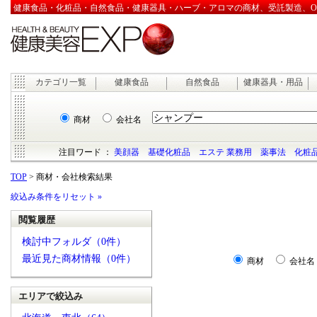
健康食品・化粧品・自然食品・健康器具・ハーブ・アロマの商材、受託製造、OEM
カテゴリ一覧
健康食品
自然食品
健康器具・用品
商材
会社名
注目ワード ：
美顔器
基礎化粧品
エステ 業務用
薬事法
化粧品
TOP
> 商材・会社検索結果
絞込み条件をリセット »
閲覧履歴
検討中フォルダ（0件）
最近見た商材情報（0件）
商材
会社名
エリアで絞込み