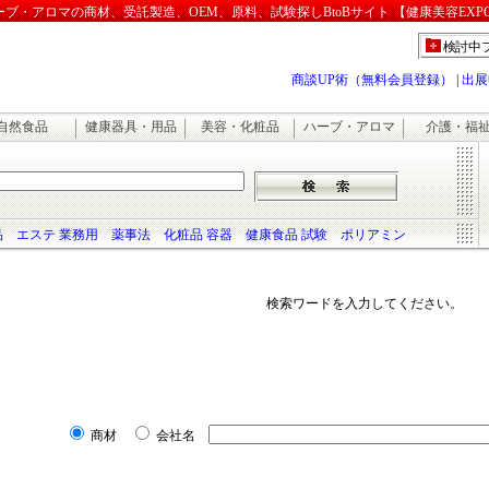
・アロマの商材、受託製造、OEM、原料、試験探しBtoBサイト 【健康美容EXP
検討中
商談UP術（無料会員登録）
|
出展
自然食品
健康器具・用品
美容・化粧品
ハーブ・アロマ
介護・福
品
エステ 業務用
薬事法
化粧品 容器
健康食品 試験
ポリアミン
検索ワードを入力してください。
商材
会社名