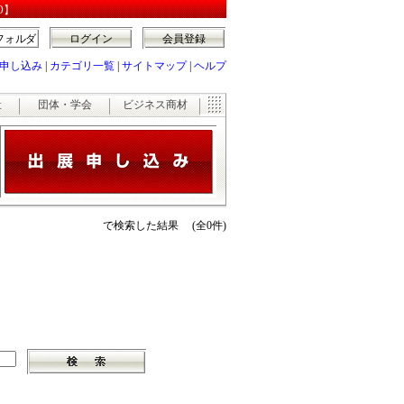
O】
フォルダ
ログイン
会員登録
申し込み
|
カテゴリ一覧
|
サイトマップ
|
ヘルプ
祉
団体・学会
ビジネス商材
で検索した結果 (全0件)