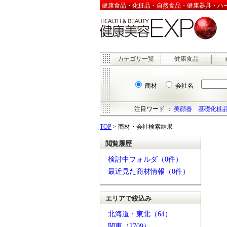
健康食品・化粧品・自然食品・健康器具・ハーブ
カテゴリ一覧
健康食品
商材
会社名
注目ワード ：
美顔器
基礎化粧
TOP
> 商材・会社検索結果
閲覧履歴
検討中フォルダ（0件）
最近見た商材情報（0件）
エリアで絞込み
北海道・東北（64）
関東（2709）