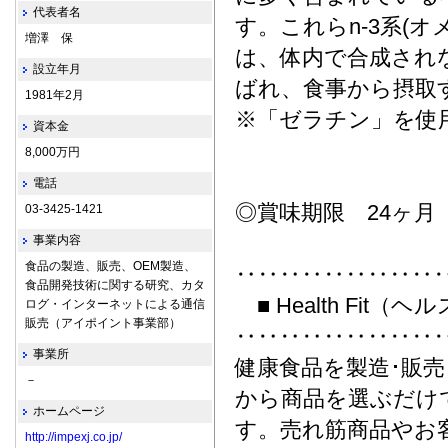
代表者名
す。これらn-3系(オ
増澤 保
は、体内で合成され
設立年月
ばれ、食事から摂取
1981年2月
※「ゼラチン」を使
資本金
8,000万円
電話
◎賞味期限 24ヶ月
03-3425-1421
事業内容
食品の製造、販売、OEM製造、
‥‥‥‥‥‥‥‥‥
食品開発技術に関する研究、カタ
■ Health Fit
ログ・インターネットによる通信
販売（アイポイント事業部）
‥‥‥‥‥‥‥‥‥
事業所
健康食品を製造･販
－
から商品を選ぶだけ
ホームページ
す。売れ筋商品やお
http://impexj.co.jp/