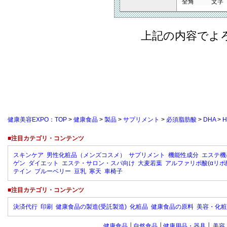
全角
文字
上記の内容でよ
健康美容EXPO：TOP
>
健康食品
>
製品
>
サプリメント
>
必須脂肪酸
>
DHA
>
H
■注目カテゴリ・コンテンツ
スキンケア
男性化粧品（メンズコスメ）
サプリメント
機能性成分
エステ機
ゲン
ダイエット
エステ・サロン・スパ向け
大麦若葉
アルファリポ酸(αリポ
テイン
ブルーベリー
豆乳
寒天
車椅子
■注目カテゴリ・コンテンツ
決済代行
印刷
健康食品の製造(受託製造)
化粧品
健康食品の原料
美容・化粧
健康食品
│
自然食品
│
健康用品・器具
│
美容