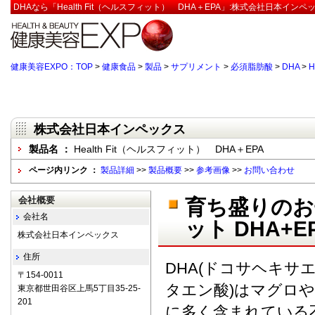
DHAなら「Health Fit（ヘルスフィット） DHA＋EPA」:株式会社日本イン
健康美容EXPO：TOP
>
健康食品
>
製品
>
サプリメント
>
必須脂肪酸
>
DHA
>
H
株式会社日本インペックス
製品名 ：
Health Fit（ヘルスフィット） DHA＋EPA
ページ内リンク ：
製品詳細
>>
製品概要
>>
参考画像
>>
お問い合わせ
会社概要
育ち盛りのお
会社名
ット DHA+
株式会社日本インペックス
住所
DHA(ドコサヘキサエ
〒154-0011
タエン酸)はマグロ
東京都世田谷区上馬5丁目35-25-
201
に多く含まれている