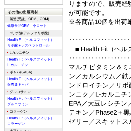
りますので、販売経
が可能です。
その他の出展商材
製造(受託、OEM、ODM)
※各商品10個を出荷
健康食品OEM 小ロット
αリポ酸(アルファリポ酸)
‥‥‥‥‥‥‥‥‥
Health Fit（ヘルスフィット）
リポ酸＋レスベラトロール
■ Health Fit
Lカルニチン
‥‥‥‥‥‥‥‥‥
Health Fit（ヘルスフィット）
L-カルニチン
マルチビタミン＆ミ
ギャバ(GABA)
ン／カルシウム／鉄
Health Fit（ヘルスフィット）
ンドロイチン／リポ
銀杏葉ギャバ
グルコサミン
ンニク／L-カルニチ
Health Fit（ヘルスフィット）
EPA／大豆レシチ
グルコサミン
テキン／Phase2
コラーゲン
Health Fit（ヘルスフィット）
ゼリー／スキットス
コラーゲン