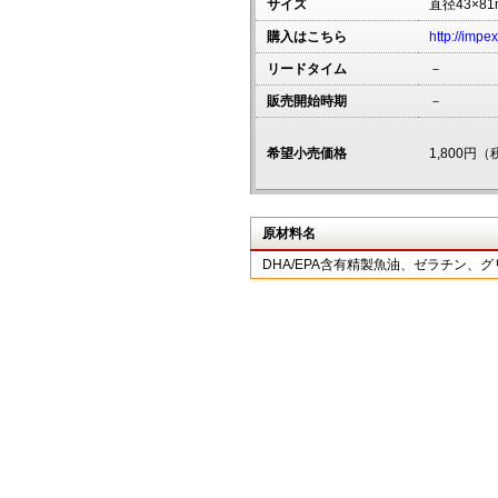
サイズ
直径43×81
購入はこちら
http://impe
リードタイム
－
販売開始時期
－
希望小売価格
1,800円
原材料名
DHA/EPA含有精製魚油、ゼラチン、