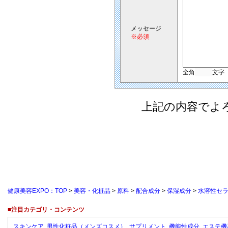
メッセージ
※必須
全角
文字
上記の内容でよ
健康美容EXPO：TOP
>
美容・化粧品
>
原料
>
配合成分
>
保湿成分
>
水溶性セラ
■注目カテゴリ・コンテンツ
スキンケア
男性化粧品（メンズコスメ）
サプリメント
機能性成分
エステ機