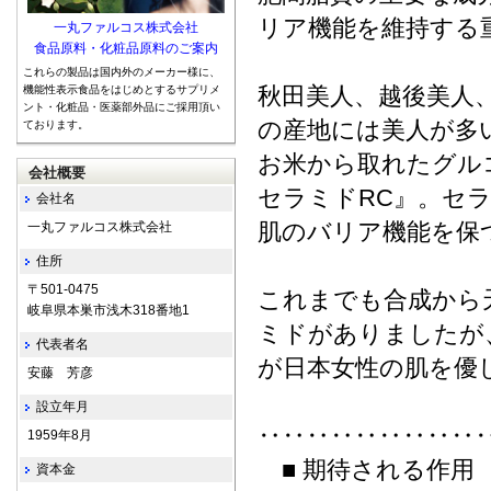
リア機能を維持する
一丸ファルコス株式会社
食品原料・化粧品原料のご案内
これらの製品は国内外のメーカー様に、
秋田美人、越後美人
機能性表示食品をはじめとするサプリメ
ント・化粧品・医薬部外品にご採用頂い
の産地には美人が多
ております。
お米から取れたグル
会社概要
セラミドRC』。セ
会社名
肌のバリア機能を保
一丸ファルコス株式会社
住所
〒501-0475
これまでも合成から
岐阜県本巣市浅木318番地1
ミドがありましたが、
代表者名
が日本女性の肌を優
安藤 芳彦
設立年月
‥‥‥‥‥‥‥‥‥
1959年8月
■ 期待される作用
資本金