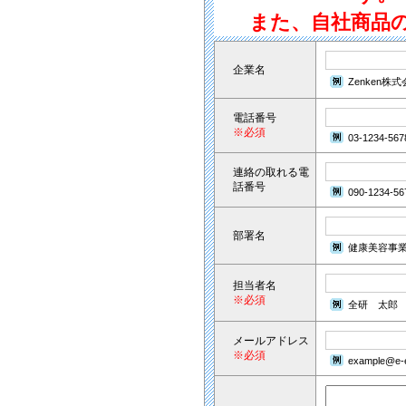
また、自社商品
企業名
Zenken株
電話番号
※必須
03-1234-567
連絡の取れる電
話番号
090-1234-56
部署名
健康美容事
担当者名
※必須
全研 太郎
メールアドレス
※必須
example@e-e