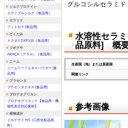
グルコシルセラミド
シルクプロテイン
エディブルシルク［食品用］
セラミド
フィトセラ [食品用]
水溶性セラミ
どくだみ
ドクダミDXP100［食品用］
品原料] 概
ツボクサ
ARACA（アラカ）［食品用］
ニーム
生産国（地）または原産国
ニームリーフエキスパウダー [食
品用]
関連リンク
プラセンタ
プラセンタエキス [食品用]
プロテオグリカン
プロテオグリカンＦ【食品用・機
参考画像
能性表示対応素材】
植物成分
ミルテクト HS［口腔化粧品原
料］