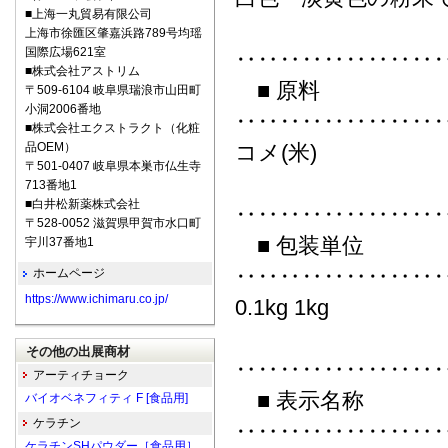
■上海一丸貿易有限公司
上海市徐匯区肇嘉浜路789号均瑶
国際広場621室
‥‥‥‥‥‥‥‥‥
■株式会社アストリム
■ 原料
〒509-6104 岐阜県瑞浪市山田町
小洞2006番地
‥‥‥‥‥‥‥‥‥
■株式会社エクストラクト（化粧
品OEM）
コメ(米)
〒501-0407 岐阜県本巣市仏生寺
713番地1
■白井松新薬株式会社
‥‥‥‥‥‥‥‥‥
〒528-0052 滋賀県甲賀市水口町
■ 包装単位
宇川37番地1
‥‥‥‥‥‥‥‥‥
ホームページ
https://www.ichimaru.co.jp/
0.1kg 1kg
その他の出展商材
‥‥‥‥‥‥‥‥‥
アーティチョーク
■ 表示名称
バイオベネフィティ F [食品用]
ケラチン
‥‥‥‥‥‥‥‥‥
ケラチンSHパウダー［食品用］