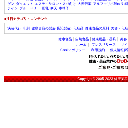
ゲン
ダイエット
エステ・サロン・スパ向け
大麦若葉
アルファリポ酸(αリポ
テイン
ブルーベリー
豆乳
寒天
車椅子
■注目カテゴリ・コンテンツ
決済代行
印刷
健康食品の製造(受託製造)
化粧品
健康食品の原料
美容・化粧
健康食品
│
自然食品
│
健康用品・器具
│
美容
ホーム
|
プレスリリース
|
サイ
Cookieポリシー
|
利用規約
|
個人情報保
Copyright© 2005-2023
健康美容