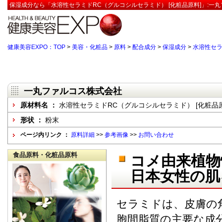
保湿成分なら「水溶性セラミドRC（グルコシルセラミド） [化粧品原料]」:一
健康美容EXPO：TOP
>
美容・化粧品
>
原料
>
配合成分
>
保湿成分
>
水溶性セラ
一丸ファルコス株式会社
原材料名 ：
水溶性セラミドRC（グルコシルセラミド） [化粧品原
形状 ：
粉末
ページ内リンク ：
原料詳細
>>
参考画像
>>
お問い合わせ
食品原料・化粧品原料
コメ由来植物
日本女性の肌
セラミドは、皮膚の
胞間脂質の主要な成