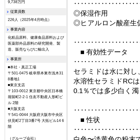
9,738万円
‥‥‥‥‥‥‥‥‥
従業員数
◎保湿作用
226人（2025年4月時点）
◎ヒアルロン酸産生
事業内容
化粧品原料、健康食品原料および
‥‥‥‥‥‥‥‥‥
医薬部外品原料の研究開発、製
造、販売ならびに輸出入
■ 有効性データ
事業所
‥‥‥‥‥‥‥‥‥
■本社・真正工場
セラミドは水に対し
〒501-0475 岐阜県本巣市浅木31
8番地1
水溶性セラミドRCは
■東京支店
0.1％では多少白く
〒103-0012 東京都中央区日本橋
堀留町2-2-1 住友不動産人形町ビ
ル 2階
‥‥‥‥‥‥‥‥‥
■大阪支店
〒541-0044 大阪府大阪市中央区
■ 性状
伏見町2丁目3番7号 大拓ビル14 6
階
‥‥‥‥‥‥‥‥‥
白色〜淡黄色の粉末
（グループ会社）