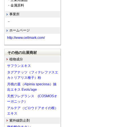
・工業用薬品
・金属原料
事業所
－
ホームページ
http://www.cellmark.com/
その他の出展商材
植物成分
サフランエキス
タグアナッツ（フィテレファスエ
カトリアリス種子）粉
月桃の葉（Alpinia speciosa）抽
出エキス Evolu'age
天然フレグランス (COSMOSオ
ーガニック）
アルテア（ビロウドアオイの根）
エキス
紫外線防止剤