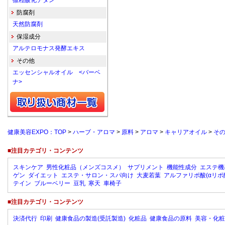
微粒酸化チタン
防腐剤
天然防腐剤
保湿成分
アルテロモナス発酵エキス
その他
エッセンシャルオイル <バーベ
ナ>
健康美容EXPO：TOP
>
ハーブ・アロマ
>
原料
>
アロマ
>
キャリアオイル
>
そ
■注目カテゴリ・コンテンツ
スキンケア
男性化粧品（メンズコスメ）
サプリメント
機能性成分
エステ機
ゲン
ダイエット
エステ・サロン・スパ向け
大麦若葉
アルファリポ酸(αリポ
テイン
ブルーベリー
豆乳
寒天
車椅子
■注目カテゴリ・コンテンツ
決済代行
印刷
健康食品の製造(受託製造)
化粧品
健康食品の原料
美容・化粧