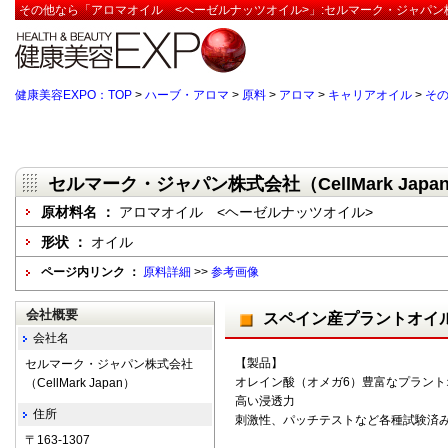
その他なら「アロマオイル <ヘーゼルナッツオイル>」:セルマーク・ジャパン株式会社
健康美容EXPO：TOP
>
ハーブ・アロマ
>
原料
>
アロマ
>
キャリアオイル
>
そ
セルマーク・ジャパン株式会社（CellMark Japa
原材料名 ：
アロマオイル <ヘーゼルナッツオイル>
形状 ：
オイル
ページ内リンク ：
原料詳細
>>
参考画像
会社概要
スペイン産プラントオイ
会社名
【製品】
セルマーク・ジャパン株式会社
オレイン酸（オメガ6）豊富なプラント
（CellMark Japan）
高い浸透力
住所
刺激性、パッチテストなど各種試験済
〒163-1307