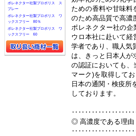
ポレネクター社製プロポリス ス
ための香料や甘味料
プレー
ポレネクター社製プロポリス ワ
のため高品質で高濃
ックスフリー 80％
ポレネクター社の企
ポレネクター社製プロポリス ワ
ックスフリー 60
ウロ本社に赴いて経
学者であり、職人気
は、きっと日本人が
の認証においても、当
マーク)を取得して
日本の通関・検疫所
しております。
‥‥‥‥‥‥‥‥‥
◎ 高濃度である理由
‥‥‥‥‥‥‥‥‥