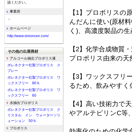
談ください。
【1】プロポリスの
事業所
－
んだんに使い(原材料
ホームページ
く)、高濃度製品の
http://www.simoncen.com/
【2】化学合成物質
その他の出展商材
プロポリス由来の天
アルコール抽出プロポリス液
ポレネクター社製プロポリス ス
プレー
【3】ワックスフリー
ポレネクター社製プロポリス ワ
ックスフリー 80％
るため、飲みやすく
ポレネクター社製プロポリス ワ
ックスフリー 60
【4】高い技術力で
水抽出プロポリス
ポレネクター社製プロポリス ク
やアルテピリンC等
リスタル イン ウォーターソリ
ューション 50％
プロポリス
効率化のための化学