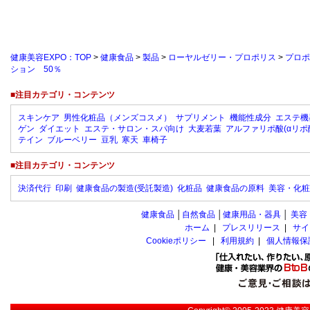
健康美容EXPO：TOP
>
健康食品
>
製品
>
ローヤルゼリー・プロポリス
>
プロポ
ション 50％
■注目カテゴリ・コンテンツ
スキンケア
男性化粧品（メンズコスメ）
サプリメント
機能性成分
エステ機
ゲン
ダイエット
エステ・サロン・スパ向け
大麦若葉
アルファリポ酸(αリポ
テイン
ブルーベリー
豆乳
寒天
車椅子
■注目カテゴリ・コンテンツ
決済代行
印刷
健康食品の製造(受託製造)
化粧品
健康食品の原料
美容・化粧
健康食品
│
自然食品
│
健康用品・器具
│
美容
ホーム
|
プレスリリース
|
サイ
Cookieポリシー
|
利用規約
|
個人情報保