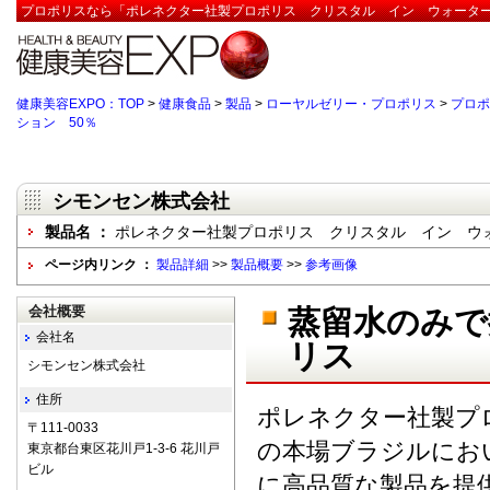
プロポリスなら「ポレネクター社製プロポリス クリスタル イン ウォーターソ
健康美容EXPO：TOP
>
健康食品
>
製品
>
ローヤルゼリー・プロポリス
>
プロポ
ション 50％
シモンセン株式会社
製品名 ：
ポレネクター社製プロポリス クリスタル イン ウォ
ページ内リンク ：
製品詳細
>>
製品概要
>>
参考画像
会社概要
蒸留水のみで
会社名
リス
シモンセン株式会社
住所
ポレネクター社製プ
〒111-0033
の本場ブラジルにお
東京都台東区花川戸1-3-6 花川戸
ビル
に高品質な製品を提