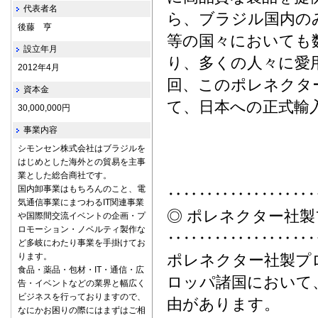
代表者名
ら、ブラジル国内の
後藤 亨
等の国々においても
設立年月
り、多くの人々に愛
2012年4月
回、このポレネクタ
資本金
て、日本への正式輸
30,000,000円
事業内容
シモンセン株式会社はブラジルを
はじめとした海外との貿易を主事
業とした総合商社です。
国内卸事業はもちろんのこと、電
‥‥‥‥‥‥‥‥‥
気通信事業にまつわるIT関連事業
◎ ポレネクター社
や国際間交流イベントの企画・プ
ロモーション・ノベルティ製作な
‥‥‥‥‥‥‥‥‥
ど多岐にわたり事業を手掛けてお
ります。
ポレネクター社製プ
食品・薬品・包材・IT・通信・広
ロッパ諸国において
告・イベントなどの業界と幅広く
ビジネスを行っておりますので、
由があります。
なにかお困りの際にはまずはご相