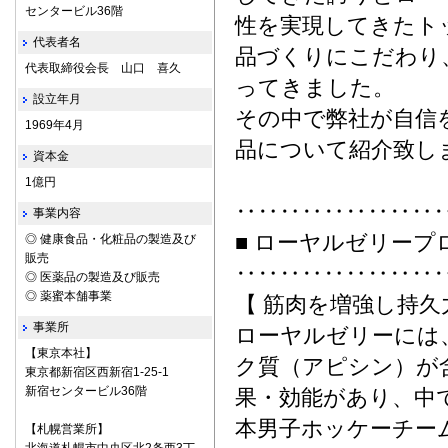
センタービル36階
性を実現してきたト
代表者名
品づくりにこだわり
代表取締役会長 山口 喜久
ってきました。
設立年月
その中で弊社が自信
1969年4月
品について紹介致し
資本金
1億円
‥‥‥‥‥‥‥‥‥
事業内容
■ ローヤルゼリープ
◎ 健康食品・化粧品の製造及び
販売
‥‥‥‥‥‥‥‥‥
◎ 医薬品の製造及び販売
◎ 薬蜜本舗事業
【 筋肉を増強し持久
事業所
ローヤルゼリーには
【東京本社】
ク質（アピシン）が
東京都新宿区西新宿1-25-1
新宿センタービル36階
果・効能があり、中
本男子ホッケーチー
【札幌営業所】