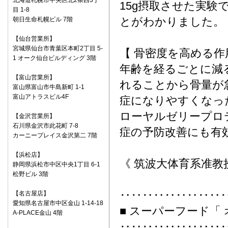
北海道札幌市中央区北2条西3丁
15g摂取させた実
目 1-8
とがわかりました。
朝日生命札幌ビル 7階
【仙台営業所】
宮城県仙台市青葉区本町2丁目 5-
【 骨密度を高める作
1 オーク仙台ビルディング 3階
年齢を経るごとに減
【富山営業所】
れることから骨量が
富山県富山市牛島新町 1-1
富山アトラスビル4F
症になりやすくなっ
ローヤルゼリープロ
【金沢営業所】
石川県金沢市此花町 7-8
症の予防改善にも有
カーニープレイス金沢第二 7階
【浜松店】
《 筑波大体育系准教
静岡県浜松市中区中央1丁目 6-1
松野ビル 3階
‥‥‥‥‥‥‥‥‥
【名古屋店】
愛知県名古屋市中区金山 1-14-18
■ スーパーフード「
A-PLACE金山 4階
‥‥‥‥‥‥‥‥‥