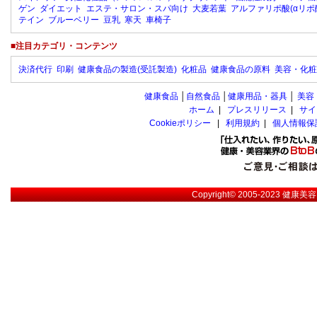
ゲン
ダイエット
エステ・サロン・スパ向け
大麦若葉
アルファリポ酸(αリポ
テイン
ブルーベリー
豆乳
寒天
車椅子
■注目カテゴリ・コンテンツ
決済代行
印刷
健康食品の製造(受託製造)
化粧品
健康食品の原料
美容・化粧
健康食品
│
自然食品
│
健康用品・器具
│
美容
ホーム
|
プレスリリース
|
サイ
Cookieポリシー
|
利用規約
|
個人情報保
Copyright© 2005-2023
健康美容