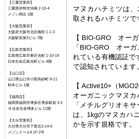
【三重営業所】
マヌカハチミツは、
三重県伊勢市河崎 2-10-4
メゾン岡出 1階
取されるハチミツで
【大阪営業所】
大阪府大阪市北区梅田 1-1-3
【 BIO-GRO オ
大阪駅前第3ビル 7階
「BIO-GRO オ
【広島営業所】
れている有機認証です
広島県広島市東区光町 1-10-19
日本生命広島光町ビル 4階
で認知されています
【山口店】
山口県山口市小郡高砂町 8-11
【 Active10+（
秋本ビル 1階
オーガニックマヌカ
【福岡店】
福岡県福岡市博多区博多駅前 3-2
「メチルグリオキサ
-8 住友生命博多ビル 11階
は、1kgのマヌカ
【大分営業所】
かを示す規格です。
大分県大分市下郡北3-14-6
メゾンドールII 1F-3号