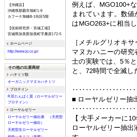
例えば、MGO100+
【沖縄店】
沖縄県那覇市旭町1-9
まれています。数値
カフーナ旭橋B-1街区5階
はMGO263+に相当
【技術研究所・宮城工場】
宮城県加美郡加美町字雁原172-5
［メチルグリオキサ
ホームページ
マヌカハニーの研究
http://www.jrj.co.jp/
士の実験では、5％
その他の出展商材
と、72時間で全滅
ハチミツ類
オーガニックマヌカハチミツ
‥‥‥‥‥‥‥‥‥
プロテイン
RJEたんぱく質（ローヤルゼリー
■ ローヤルゼリー
プロテイン）
‥‥‥‥‥‥‥‥‥
ローヤルゼリー
【 大手メーカーに1
ローヤルゼリー抽出液 （天然型
ローヤルゼリー抽出）
ローヤルゼリー抽出
天然型生ローヤルゼリー
純粋ハチミツ（薬蜜）