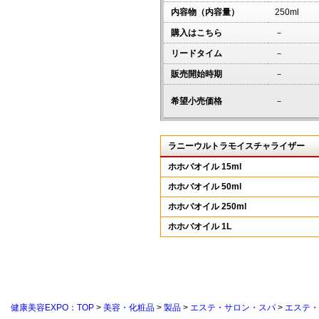
内容物（内容量）
250ml
購入はこちら
－
リードタイム
－
販売開始時期
－
希望小売価格
－
ラニーウルトラモイスチャライザー
ホホバオイル 15ml
ホホバオイル 50ml
ホホバオイル 250ml
ホホバオイル 1L
健康美容EXPO：TOP
>
美容・化粧品
>
製品
>
エステ・サロン・スパ
>
エステ・