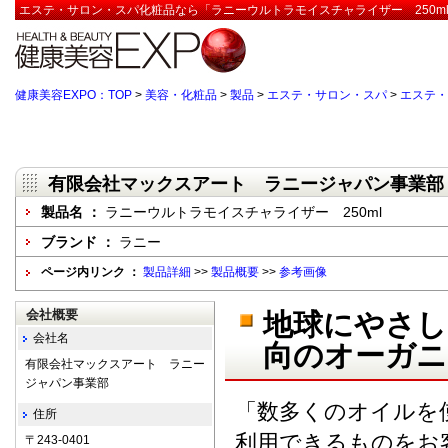
エステ・サロン・スパ化粧品なら「ラニーウルトラモイスチャライザー 250m
健康美容EXPO：TOP
>
美容・化粧品
>
製品
>
エステ・サロン・スパ
>
エステ・
有限会社マックスアート ラニージャパン事業部
製品名 ：
ラニーウルトラモイスチャライザー 250ml
ブランド ：
ラニー
ページ内リンク ：
製品詳細
>>
製品概要
>>
参考画像
会社概要
地球にやさし
会社名
向のオーガ
有限会社マックスアート ラニー
ジャパン事業部
「数多くのオイルを
住所
利用できるものをお
〒243-0401