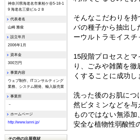
神奈川県海老名市東柏ケ谷5-18-1
9 海老名三柴ビル２Ｂ
そんなこだわりを持
代表者名
バの種子から抽出し
山崎 雅俊
ーウルトラモイスチ
設立年月
2006年1月
資本金
15段階プロセスと
300万円
り、ごみや雑菌を徹
事業内容
くすることに成功し
ウェブ制作、ITコンサルティング
業務、システム開発、輸入販売業
洗った後のお肌につ
事業所
然ビタミンなどを与
－
ものではない無添加
ホームページ
http://www.lanni.jp/
安全な植物性弱酸性
その他の出展商材