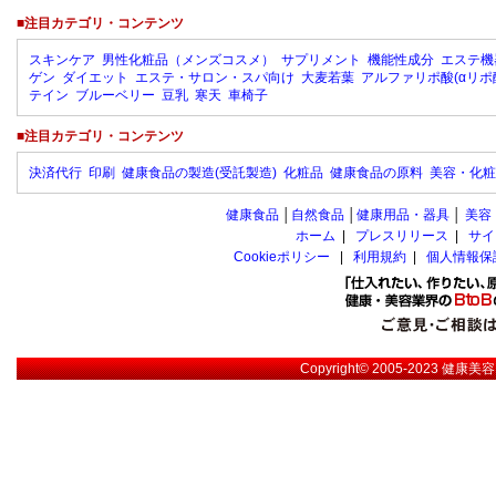
■注目カテゴリ・コンテンツ
スキンケア
男性化粧品（メンズコスメ）
サプリメント
機能性成分
エステ機
ゲン
ダイエット
エステ・サロン・スパ向け
大麦若葉
アルファリポ酸(αリポ
テイン
ブルーベリー
豆乳
寒天
車椅子
■注目カテゴリ・コンテンツ
決済代行
印刷
健康食品の製造(受託製造)
化粧品
健康食品の原料
美容・化粧
健康食品
│
自然食品
│
健康用品・器具
│
美容
ホーム
|
プレスリリース
|
サイ
Cookieポリシー
|
利用規約
|
個人情報保
Copyright© 2005-2023
健康美容