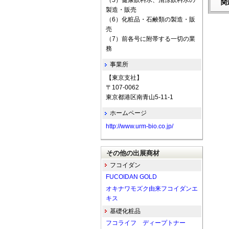
（5）健康飲料水、清涼飲料水の
関
製造・販売
（6）化粧品・石鹸類の製造・販
売
（7）前各号に附帯する一切の業
務
事業所
【東京支社】
〒107-0062
東京都港区南青山5-11-1
ホームページ
http://www.urm-bio.co.jp/
その他の出展商材
フコイダン
FUCOIDAN GOLD
オキナワモズク由来フコイダンエ
キス
基礎化粧品
フコライフ ディープトナー