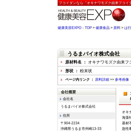
フコイダンなら「オキナワモズク由来フコイダ
健康美容EXPO：TOP
>
健康食品
>
原料
>
は
うるまバイオ株式会社
原材料名 ：
オキナワモズク由来フ
形状 ：
粉末状
ページ内リンク ：
原料詳細
>>
参考画像
会社概要
会社名
うるまバイオ株式会社
オキ
住所
海藻
〒904-2234
基材
沖縄県うるま市州崎13-33
急性