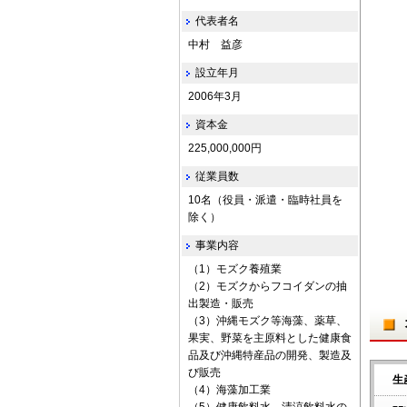
代表者名
中村 益彦
設立年月
2006年3月
資本金
225,000,000円
従業員数
10名（役員・派遣・臨時社員を
除く）
事業内容
（1）モズク養殖業
（2）モズクからフコイダンの抽
出製造・販売
（3）沖縄モズク等海藻、薬草、
果実、野菜を主原料とした健康食
品及び沖縄特産品の開発、製造及
び販売
生
（4）海藻加工業