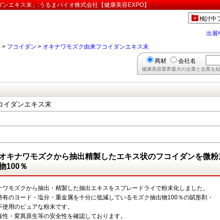
ンエキス末」:うるまバイオ株式会社【健康美容EXPO】
検討中
出展
行
>
フコイダン
>
オキナワモズク由来フコイダンエキス末
商材
会社名
健康美容業界最大の企業と企業を結
コイダンエキス末
オキナワモズクから抽出精製したエキス状のフコイダンを微粉
物100％
ナワモズクから抽出・精製した抽出エキスをスプレードライで粉末化しました。
特有のヨード・塩分・重金属を十分に低減しているモズク抽出物100％の賦形剤・
不使用のピュアな粉末です。
毒性・変異原生等の安全性を確認しております。