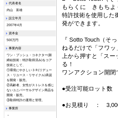
代表者名
もらくに きもちよ
内山 富雄
特許技術を使用した
設立年月
発ができます。
2007年4月
資本金
『 Sotto Touch
500万円
ねるだけで「フワッ
事業内容
上から押すと「スー
ワン・プッシュ・コネクター(新
締結技術：特許取得済み)をコア
る！
技術として、
①環境にやさしい３Ｒ(リデュー
ワンアクション開閉
ス・リユース・リサイクル)承認
を開発・販売。
②高齢者、女性がストレスを感じ
●受注可能ロット数 ：
ないユニバーサルデザイン商品を
開発・販売。
③取得特許の運用と管理。
●お見積り ： 3,000
事業所
－