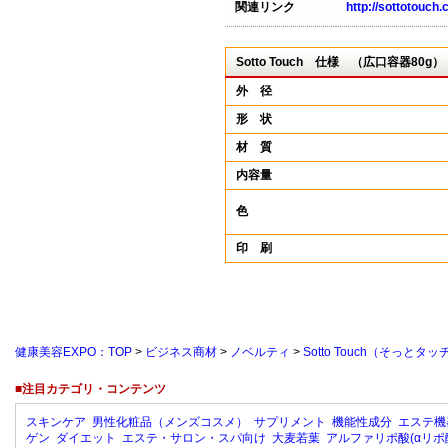
関連リンク
http://sottotouch.
Sotto Touch 仕様 （広口容器80g）
外 径
形 状
材 質
内容量
色
印 刷
健康美容EXPO：TOP
>
ビジネス商材
>
ノベルティ
>
Sotto Touch（そっと
■注目カテゴリ・コンテンツ
スキンケア
男性化粧品（メンズコスメ）
サプリメント
機能性成分
エステ機
ゲン
ダイエット
エステ・サロン・スパ向け
大麦若葉
アルファリポ酸(αリポ