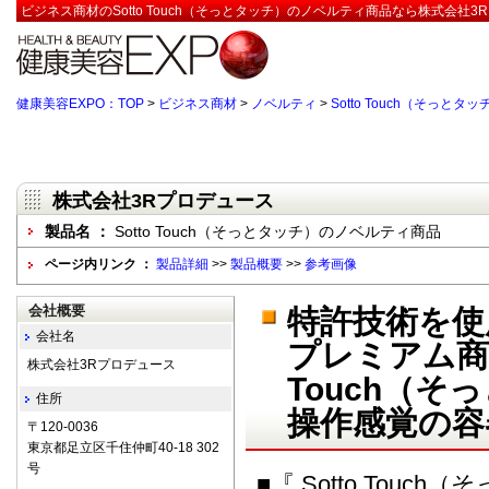
ビジネス商材のSotto Touch（そっとタッチ）のノベルティ商品なら株式会社3
健康美容EXPO：TOP
>
ビジネス商材
>
ノベルティ
>
Sotto Touch（そっと
株式会社3Rプロデュース
製品名 ：
Sotto Touch（そっとタッチ）のノベルティ商品
ページ内リンク ：
製品詳細
>>
製品概要
>>
参考画像
会社概要
特許技術を使
会社名
プレミアム商品
株式会社3Rプロデュース
Touch（
住所
操作感覚の容
〒120-0036
東京都足立区千住仲町40-18 302
号
■『 Sotto Touc