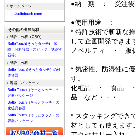
●納 期 ： 受注後
ホームページ
http://sottotouch.com/
●使用用途 ：
その他の出展商材
* 特許技術で斬新
試験・分析（CRO）
して企画開発できま
SottoTouch(そっとタッチ) 試
ノベルティ ・ 販
験・分析容器（スピッツ、試薬容
器等）
試験・分析
* 気密性、防湿性
Sotto Touch(そっとタッチ）の検
体容器
す。
容器・パッケージ
化粧品 ・ 食品 
Sotto Touch（そっとタッチ）の
容器パッケージ
品 など・・・
Sotto Touch（そっとタッチ）の
化粧品容器
* スタッキングで
Sotto Touch（そっとタッチ）の
容器パッケージ
材としても使えます
アクセサリー入れ 