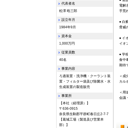
● 
代表者名
電解
松澤 晧三郎
手荒
設立年月
● 
1984年9月
脅威
資本金
● 
1,000万円
イオ
従業員数
● 
40名
食中
期待
事業内容
ろ過装置・洗浄機・クーラント装
＜成
置・フィルター袋及び除菌水・水
カル
生成装置の製造販売
＜用
事業所
会議
【本社（経理課）】
〒636-0915
奈良県生駒郡平群町春日丘2-7-7
【葛城工場（製造及び営業本
部）】