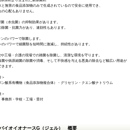
食品添加剤より生まれた新除菌剤
水と無害の食品添加物のみで生成されているので安全に使用でき、
れの心配もありません。
白癬菌（水虫菌）の抑制効果があります。
の除菌・抗菌力があり、速効性もあります。
イオンのパワーで除菌します。
ンのパワーで細菌類を短時間に激減し、持続性があります。
学校や工場・介護の現場での雑菌を除菌し、清潔な環境を守ります。
毒菌や病原細菌の除菌や消毒、そして不快感を与える悪臭の除去など幅広い用途が
できます。
分＞
ボン酸系有機物（食品添加物複合体）・グリセリン・クエン酸ナトリウム
途＞
・事務所・学校・工場・受付
バイオイオナースG（ジェル） 概要