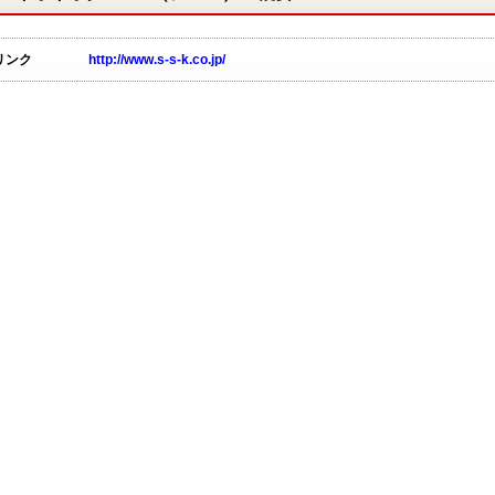
リンク
http://www.s-s-k.co.jp/