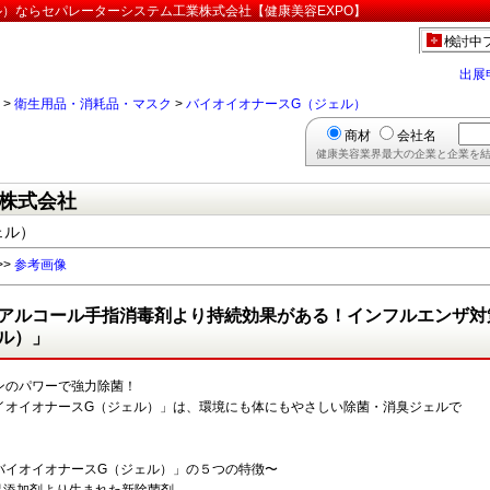
）ならセパレーターシステム工業株式会社【健康美容EXPO】
検討中
出展
>
衛生用品・消耗品・マスク
>
バイオイオナースG（ジェル）
商材
会社名
健康美容業界最大の企業と企業を結
株式会社
ェル）
>>
参考画像
アルコール手指消毒剤より持続効果がある！インフルエンザ対
ル）」
ンのパワーで強力除菌！
イオイオナースG（ジェル）」は、環境にも体にもやさしい除菌・消臭ジェルで
バイオイオナースG（ジェル）」の５つの特徴〜