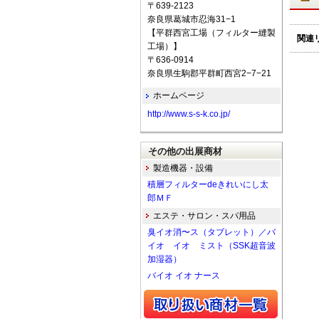
〒639-2123
奈良県葛城市忍海31−1
【平群西宮工場（フィルター縫製
関連
工場）】
〒636-0914
奈良県生駒郡平群町西宮2−7−21
ホームページ
http://www.s-s-k.co.jp/
その他の出展商材
製造機器・設備
積層フィルターdeきれいにし太
郎ＭＦ
エステ・サロン・スパ用品
臭イオ消〜ス（タブレット）／バ
イオ イオ ミスト（SSK超音波
加湿器）
バイオ イオ ナース