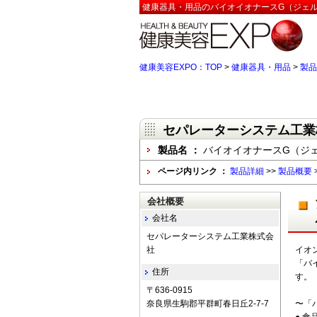
健康器具・用品のバイオイオナースG（ジェル
健康美容EXPO：TOP
>
健康器具・用品
>
製品
セパレーターシステム工業
製品名 ：
バイオイオナースG（ジ
ページ内リンク ：
製品詳細
>>
製品概要
会社概要
会社名
セパレーターシステム工業株式会
社
イオ
「バ
住所
す。
〒636-0915
奈良県生駒郡平群町春日丘2-7-7
〜「