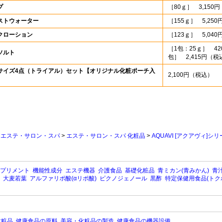
プ
［80ｇ］ 3,150
ストウォーター
［155ｇ］ 5,25
クローション
［123ｇ］ 5,04
［1包：25ｇ］ 
ソルト
包］ 2,415円（税
サイズ4点（トライアル）セット【オリジナル化粧ポーチ入
2,100円（税込）
>
エステ・サロン・スパ
>
エステ・サロン・スパ 化粧品
>
AQUAVI [アクアヴィ]シ
プリメント
機能性成分
エステ機器
介護食品
基礎化粧品
青ミカン(青みかん)
青汁
大麦若葉
アルファリポ酸(αリポ酸)
ピクノジェノール
黒酢
特定保健用食品(トク
化粧品
健康食品の原料
美容・化粧品の製造
健康食品の機器設備