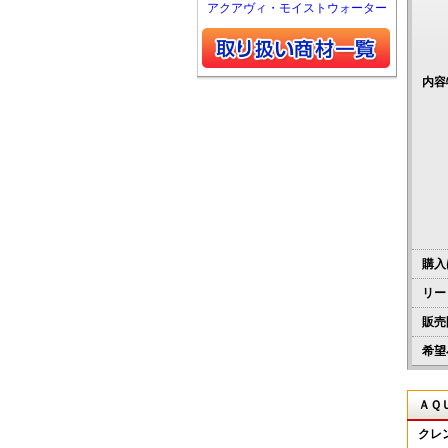
アクアヴィ・モイストウォーター
内容
購入
リー
販売
希望
ＡＱ
クレ