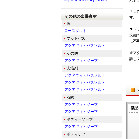
http://www.marukyo-a.net/
＊天
その他の出展商材
す。
塩
▼ 
ローズソルト
洗顔
フットバス
に不
アクアヴィ・バスソルト
※ア
その他
詳し
アクアヴィ・ソープ
入浴剤
アクアヴィ・バスソルト
アクアヴィ・バスソルト
アクアヴィ・バスソルト
石鹸
アクアヴィ・ソープ
製品
アクアヴィ・ソープ
ボディーソープ
アクアヴィ・ソープ
ボディケア