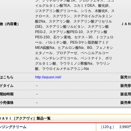
ン、グリチルリチン酸 2K、クロレラエキス、ココ
イルグルタミン酸TEA、コカミドDEA、酸化鉄、
ジステアリン酸グリコール、シリカ、水酸化K、ス
クロース、スクワラン、ステアロイルグルタミン
酸2Na、ステアリン酸、ステアリン酸グリセリル
物（内容量）
ＪＡＮ
(SE)、ステアリン酸ソルビタン、ステアリン酸
PEG-2、ステアリン酸PEG-10、ステアリン酸
PEG-150、石ケン素地、セテス－30、トコフェロ
ール、パルミチン酸、PEG-3ヤシ脂肪酸アミド
MEA硫酸Na、ヒアルロン酸Na、BG、フェノキシ
エタノール、プロテアーゼ、ベヘニルアルコー
ル、ペンチレングリコール、ベントナイト、ポリ
グルタミン酸、ラウラミノジ酢酸Na、ラウリン
酸、ラウロイルメチルアラニンNa
はこちら
http://aquavi.net/
販売ロ
ドタイム
－
販売形
開始時期
－
販促用
小売価格
－
販売希
ＵＡＶＩ［アクアヴィ］製品一覧
ンジングクリーム
［120ｇ］ 3,99