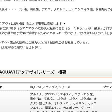
然成分 ・・・ ヤシ油、納豆菌、アロエ、クロレラ、カッコンエキス他、何種類も
アクアヴィは使い続けることで環境に貢献します ▼
時に洗い出されるアクアヴィの泡や入浴剤に含まれる「ミネラル」や「酵素」が排
可欠な微生物が元気に活動するためのエネルギー元になり、使い続けるほどに川を
クアヴィ製品の販売にご協力いただける販売店様も募集しています。
くはお気軽にお問い合せ下さい。
AQUAVI [アクアヴィ]シリーズ 概要
名
AQUAVI [アクアヴィ]シリーズ
ブラン
アルミナ、アロエベラエキス-1、エチドロン酸、
塩化 Na、塩化 Ca、塩化鉄、塩化K、塩化Mg、オ
クタン酸セチル、オレス－20、カオリン、カッコ
ンエキス、褐藻エキス、カルボマー、グリセリ