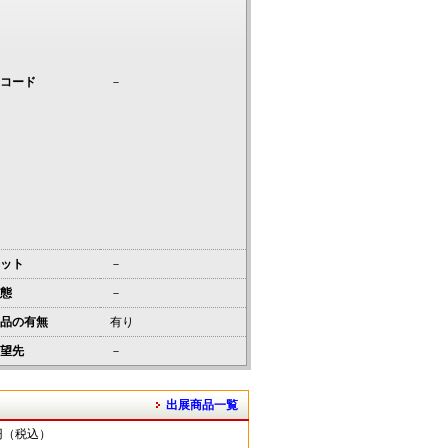
コード
－
ット
－
態
－
品の有無
有り
望先
－
出展商品一覧
0円（税込）