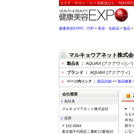
エステ・サロン・スパ 化粧品なら「AQUAVI
健康美容EXPO：TOP
>
美容・化粧品
>
製品
マルキョウアネット株式会
製品名 ：
AQUAVI [アクアヴィ]シ
ブランド ：
AQUAVI [アクアヴィ]
ページ内リンク ：
製品詳細
>>
製品概要
会社概要
会社名
● 
マルキョウアネット株式会社
ちも
住所
本当
肌サ
〒102-0084
にな
東京都千代田区二番町11番地10