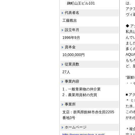
は、
麹町山王ビル101
アク
代表者名
ヴィ
工藤戡吉
◆ 
設立年月
私共
んで
1996年9月
まし
資本金
多く
AQU
10,000,000円
もち
従業員数
ど、
27人
“新
事業内容
・・
1．一般青果物の仲介業
■ ア
2．農業用資材の売買
＊ 
事業所
た水
この
支店：群馬県館林市赤生田2205
がわ
番地3号
ホームページ
＊複
穴よ