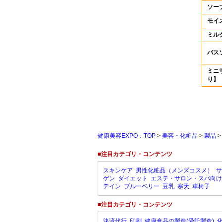
ソー
モイ
ミル
バス
ミニ
り】
健康美容EXPO：TOP
>
美容・化粧品
>
製品
■注目カテゴリ・コンテンツ
スキンケア
男性化粧品（メンズコスメ）
サ
ゲン
ダイエット
エステ・サロン・スパ向け
テイン
ブルーベリー
豆乳
寒天
車椅子
■注目カテゴリ・コンテンツ
決済代行
印刷
健康食品の製造(受託製造)