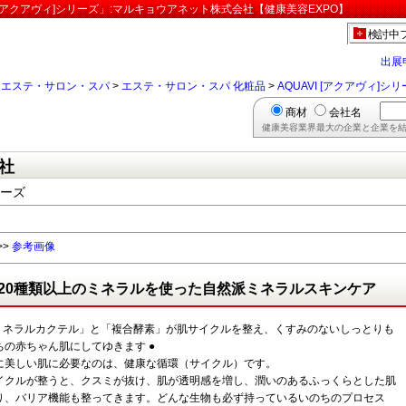
 [アクアヴィ]シリーズ」:マルキョウアネット株式会社【健康美容EXPO】
検討中
出展
>
エステ・サロン・スパ
>
エステ・サロン・スパ 化粧品
>
AQUAVI [アクアヴィ]シ
商材
会社名
健康美容業界最大の企業と企業を結
社
リーズ
>>
参考画像
20種類以上のミネラルを使った自然派ミネラルスキンケア
「ミネラルカクテル」と「複合酵素」が肌サイクルを整え、くすみのないしっとりも
ちの赤ちゃん肌にしてゆきます ●
に美しい肌に必要なのは、健康な循環（サイクル）です。
イクルが整うと、クスミが抜け、肌が透明感を増し、潤いのあるふっくらとした肌
り、バリア機能も整ってきます。どんな生物も必ず持っているいのちのプロセス