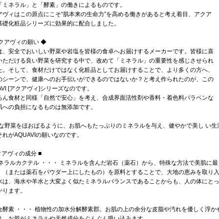
「ミネラル」と「酵素」の働きによるものです。
アヴィはこの原点にこそ“肌本来の生命力”を高める働きがあると考え着目、アクア
基礎化粧品シリーズに効果的に配合しました。
アクアヴィの願い ◆
は、安全でおいしい野菜や岩塩を皆様の食卓へお届けするメーカーです。皆様に喜
いただける良い野菜を研究する中で、改めて「ミネラル」の重要性を感じさせられ
た。そして、食材だけではなく化粧品としてお届けすることで、より多くの方へ、
のシーンで、健康へのお手伝いができるのではないか？と考え作られたのが、この
AVI [アクアヴィ]シリーズなのです。
ろん食材と同様「自然で安心」を考え、合成界面活性剤や香料・着色料パラベンな
肌への負担になるものは無添加です。
鮮な野菜をほおばるように、お肌へもたっぷりのミネラルを与え、健やかで美し い生
それがAQUAVIの願いなのです。
クアヴィの成分 ■
ミネラルカクテル ・・・ ミネラルを含んだ岩石（薬石）から、特殊な方法で美肌に
、（または薬石をパウダー上にしたもの）を原料とすることで、大地の恵みを取り
水は、海水や羊水と大変よく似たミネラルバランスであることからも、人の体にと
かります。
合酵素 ・・・ 植物性の加水分解酵素郡。お肌の上の余分な皮脂や汚れを優しく浮
り、お肌がミネラルや天然成分をぐんぐん吸い込みます。