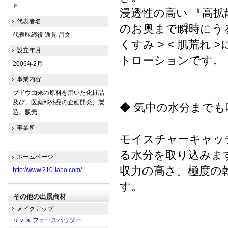
Ｆ
浸透性の高い 『高拡
代表者名
のお奥まで瞬時にうるお
代表取締役 逸見 昌文
くすみ > < 肌荒れ
設立年月
トローションです。
2006年2月
事業内容
ブドウ由来の原料を用いた化粧品
及び、医薬部外品の企画開発、製
◆ 気中の水分までも
造、販売
事業所
モイスチャーキャッ
－
る水分を取り込みま
ホームページ
収力の高さ。極度の
http://www.210-labo.com/
す。
その他の出展商材
メイクアップ
ｕｖａ フェースパウダー