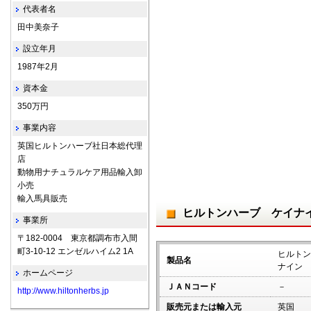
代表者名
田中美奈子
設立年月
1987年2月
資本金
350万円
事業内容
英国ヒルトンハーブ社日本総代理
店
動物用ナチュラルケア用品輸入卸
小売
輸入馬具販売
ヒルトンハーブ ケイナ
事業所
〒182-0004 東京都調布市入間
町3-10-12 エンゼルハイム2 1A
ヒルトン
製品名
ナイン 
ホームページ
ＪＡＮコード
－
http://www.hiltonherbs.jp
販売元または輸入元
英国