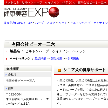
ペットなら「ヒルトンハーブ ケイナイン ベテラン」:有限会社ピーオー三六【
健康美容EXPO：TOP
>
ハーブ・アロマ
>
ペット
>
ヒルトンハーブ ケイナイン
有限会社ピーオー三六
製品名 ：
ヒルトンハーブ ケイナイン ベテラン
ページ内リンク ：
製品詳細
>>
製品概要
>>
参考画像
会社概要
シニア犬の健康サポート
会社名
小型犬で8歳、大型犬で6歳以上を対象
有限会社ピーオー三六
ックス。英国医療ハーバリスト協会会
住所
レードのハーブを用いて犬の為に処方
練士、ブリーダーなどから支持されて
〒182-0004
体重10キロにつきティースプーン半分を
東京都調布市入間町3-10-12 エ
す。
ンゼルハイム2 1A