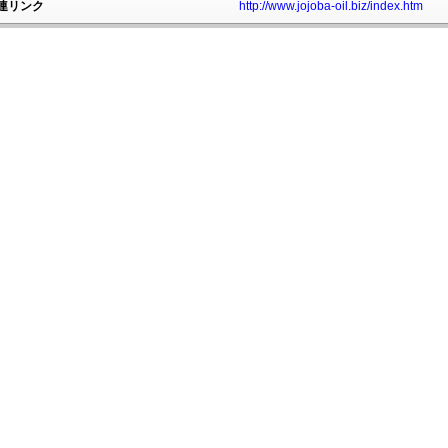
連リンク
http://www.jojoba-oil.biz/index.htm