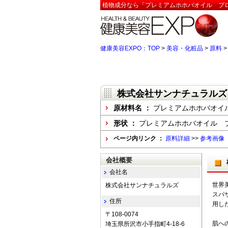
植物成分なら「プレミアムホホバオイル プロ
健康美容EXPO：TOP
>
美容・化粧品
>
原料
株式会社サンナチュラルズ
原材料名 ：
プレミアムホホバオイ
形状 ：
プレミアムホホバオイル プ
ページ内リンク ：
原料詳細
>>
参考画像
会社概要
会社名
世界
株式会社サンナチュラルズ
スパ
住所
用し
〒108-0074
肌へ
埼玉県所沢市小手指町4-18-6