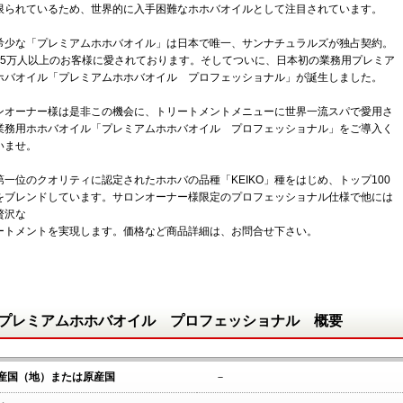
限られているため、世界的に入手困難なホホバオイルとして注目されています。
希少な「プレミアムホホバオイル」は日本で唯一、サンナチュラルズが独占契約。
15万人以上のお客様に愛されております。そしてついに、日本初の業務用プレミア
ホバオイル「プレミアムホホバオイル プロフェッショナル」が誕生しました。
ンオーナー様は是非この機会に、トリートメントメニューに世界一流スパで愛用さ
業務用ホホバオイル「プレミアムホホバオイル プロフェッショナル」をご導入く
いませ。
第一位のクオリティに認定されたホホバの品種「KEIKO」種をはじめ、トップ100
をブレンドしています。サロンオーナー様限定のプロフェッショナル仕様で他には
贅沢な
ートメントを実現します。価格など商品詳細は、お問合せ下さい。
プレミアムホホバオイル プロフェッショナル 概要
産国（地）または原産国
－