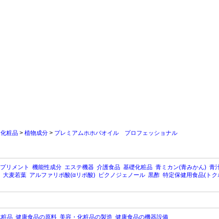
>
化粧品
>
植物成分
>
プレミアムホホバオイル プロフェッショナル
プリメント
機能性成分
エステ機器
介護食品
基礎化粧品
青ミカン(青みかん)
青汁
大麦若葉
アルファリポ酸(αリポ酸)
ピクノジェノール
黒酢
特定保健用食品(トク
化粧品
健康食品の原料
美容・化粧品の製造
健康食品の機器設備