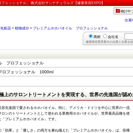
フェッショナル」:株式会社サンナチュラルズ【健康美容EXPO】
検討中
出展
>
化粧品
>
植物成分
>
プレミアムホホバオイル プロフェッショナル
商材
会社名
健康美容業界最大の企業と企業を結
ル プロフェッショナル
ロフェッショナル 1000ml
極上のサロントリートメントを実現する、世界の先進国が認め
美容先進国で愛されるホホバオイル。特に、アメリカ・ドイツを中心に世界の一流
サロンのトリートメントとして使われる業務用ホホバオイルが、世界最高品種を使
た「プレミアムホホバオイル」です。
の「効果」と「優しさ」の両方を兼ね備えた「プレミアムホホバオイル」は、収穫