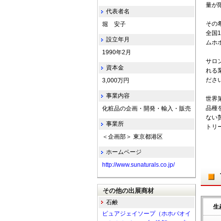
量が
代表者名
その
堀 安子
全国
設立年月
ムホ
1990年2月
サロ
資本金
れる
ださ
3,000万円
事業内容
世界
品種
化粧品の企画・開発・輸入・販売
ない
事業所
トリ
＜企画部＞ 東京都港区
ホームページ
http://www.sunaturals.co.jp/
その他の出展商材
石鹸
生
ピュアジェイソープ（ホホバオイ