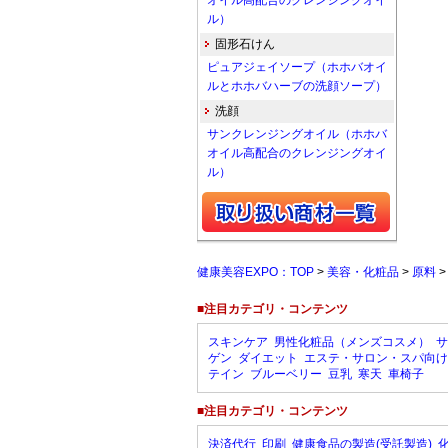
オイル高配合のクレンジングオイ
ル）
固形石けん
ピュアジェイソープ（ホホバオイ
ルとホホバハーブの洗顔ソープ）
洗顔
サンクレンジングオイル（ホホバ
オイル高配合のクレンジングオイ
ル）
健康美容EXPO：TOP
>
美容・化粧品
>
原料
■注目カテゴリ・コンテンツ
スキンケア
男性化粧品（メンズコスメ）
サ
ゲン
ダイエット
エステ・サロン・スパ向け
テイン
ブルーベリー
豆乳
寒天
車椅子
■注目カテゴリ・コンテンツ
決済代行
印刷
健康食品の製造(受託製造)