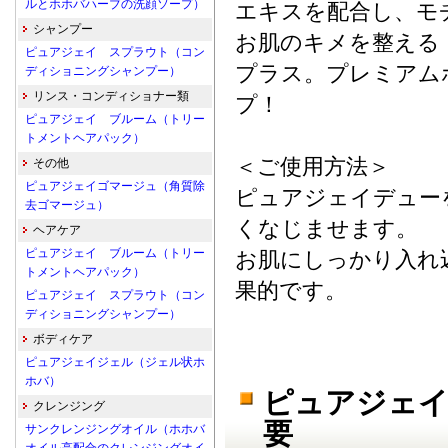
ルとホホバハーブの洗顔ソープ）
エキスを配合し、モ
シャンプー
お肌のキメを整える
ピュアジェイ スプラウト（コン
プラス。プレミアム
ディショニングシャンプー）
リンス・コンディショナー類
プ！
ピュアジェイ ブルーム（トリー
トメントヘアパック）
＜ご使用方法＞
その他
ピュアジェイゴマージュ（角質除
ピュアジェイデュー
去ゴマージュ）
くなじませます。
ヘアケア
ピュアジェイ ブルーム（トリー
お肌にしっかり入れ
トメントヘアパック）
果的です。
ピュアジェイ スプラウト（コン
ディショニングシャンプー）
ボディケア
ピュアジェイジェル（ジェル状ホ
ホバ）
ピュアジェイ
クレンジング
要
サンクレンジングオイル（ホホバ