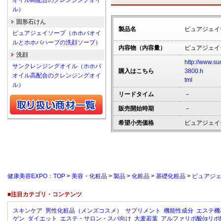
オイル高配合のクレンジングオイ
ル）
固形石けん
製品名
ピュアジェイ
ピュアジェイソープ（ホホバオイ
ルとホホバハーブの洗顔ソープ）
内容物（内容量）
ピュアジェイデ
洗顔
http://www.su
サンクレンジングオイル（ホホバ
購入はこちら
3800.h
オイル高配合のクレンジングオイ
tml
ル）
リードタイム
－
販売開始時期
－
希望小売価格
ピュアジェイデ
健康美容EXPO：TOP
>
美容・化粧品
>
製品
>
化粧品
>
基礎化粧品
>
ピュアジ
■注目カテゴリ・コンテンツ
スキンケア
男性化粧品（メンズコスメ）
サプリメント
機能性成分
エステ機
ゲン
ダイエット
エステ・サロン・スパ向け
大麦若葉
アルファリポ酸(αリポ