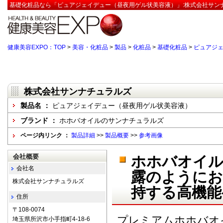
基礎化粧品なら「ピュアジェイデュー（昼夜用ゲル状美容液）」:株式会社サンナ
健康美容EXPO：TOP
>
美容・化粧品
>
製品
>
化粧品
>
基礎化粧品
>
ピュアジ
株式会社サンナチュラルズ
製品名 ：
ピュアジェイデュー（昼夜用ゲル状美容液）
ブランド ：
ホホバオイルのサンナチュラルズ
ページ内リンク ：
製品詳細
>>
製品概要
>>
参考画像
会社概要
ホホバオイル
会社名
露のようにお
株式会社サンナチュラルズ
持する高機能
住所
〒108-0074
プレミアムホホバオ
埼玉県所沢市小手指町4-18-6