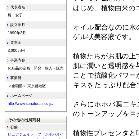
はじめ、植物由来の
代表者名
堀 安子
設立年月
オイル配合なのに水
1990年2月
ゲル状美容液です。
資本金
3,000万円
植物たちがお肌の上
事業内容
肌に潤いと透明感を
化粧品の企画・開発・輸入・販売
ことで抗酸化パワー
事業所
キスをたっぷり配合
＜企画部＞ 東京都港区
ホームページ
さらにホホバ葉エキ
http://www.sunaturals.co.jp/
のトーンアップを目
その他の出展商材
石鹸
植物性プレセンタと
ピュアジェイソープ（ホホバオイ